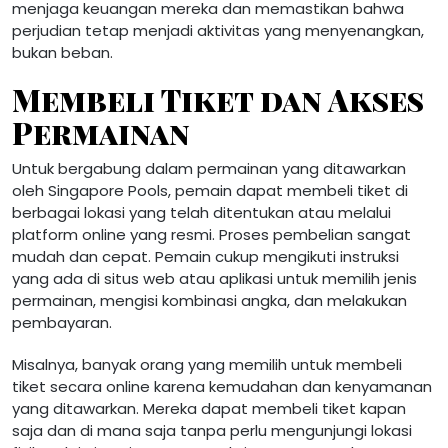
menjaga keuangan mereka dan memastikan bahwa
perjudian tetap menjadi aktivitas yang menyenangkan,
bukan beban.
Membeli Tiket dan Akses
Permainan
Untuk bergabung dalam permainan yang ditawarkan
oleh Singapore Pools, pemain dapat membeli tiket di
berbagai lokasi yang telah ditentukan atau melalui
platform online yang resmi. Proses pembelian sangat
mudah dan cepat. Pemain cukup mengikuti instruksi
yang ada di situs web atau aplikasi untuk memilih jenis
permainan, mengisi kombinasi angka, dan melakukan
pembayaran.
Misalnya, banyak orang yang memilih untuk membeli
tiket secara online karena kemudahan dan kenyamanan
yang ditawarkan. Mereka dapat membeli tiket kapan
saja dan di mana saja tanpa perlu mengunjungi lokasi