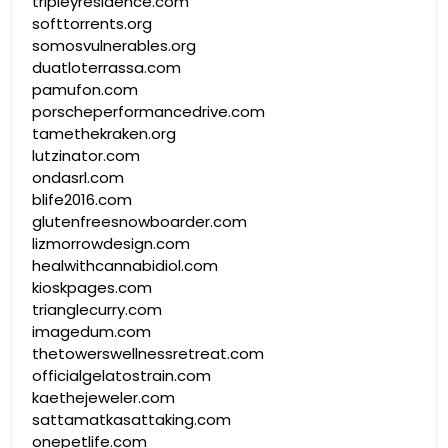
tripleyresidence.com
softtorrents.org
somosvulnerables.org
duatloterrassa.com
pamufon.com
porscheperformancedrive.com
tamethekraken.org
lutzinator.com
ondasrl.com
blife2016.com
glutenfreesnowboarder.com
lizmorrowdesign.com
healwithcannabidiol.com
kioskpages.com
trianglecurry.com
imagedum.com
thetowerswellnessretreat.com
officialgelatostrain.com
kaethejeweler.com
sattamatkasattaking.com
onepetlife.com