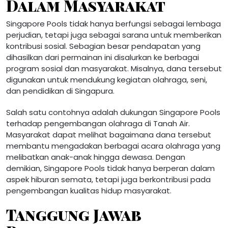
Dalam Masyarakat
Singapore Pools tidak hanya berfungsi sebagai lembaga
perjudian, tetapi juga sebagai sarana untuk memberikan
kontribusi sosial. Sebagian besar pendapatan yang
dihasilkan dari permainan ini disalurkan ke berbagai
program sosial dan masyarakat. Misalnya, dana tersebut
digunakan untuk mendukung kegiatan olahraga, seni,
dan pendidikan di Singapura.
Salah satu contohnya adalah dukungan Singapore Pools
terhadap pengembangan olahraga di Tanah Air.
Masyarakat dapat melihat bagaimana dana tersebut
membantu mengadakan berbagai acara olahraga yang
melibatkan anak-anak hingga dewasa. Dengan
demikian, Singapore Pools tidak hanya berperan dalam
aspek hiburan semata, tetapi juga berkontribusi pada
pengembangan kualitas hidup masyarakat.
Tanggung Jawab