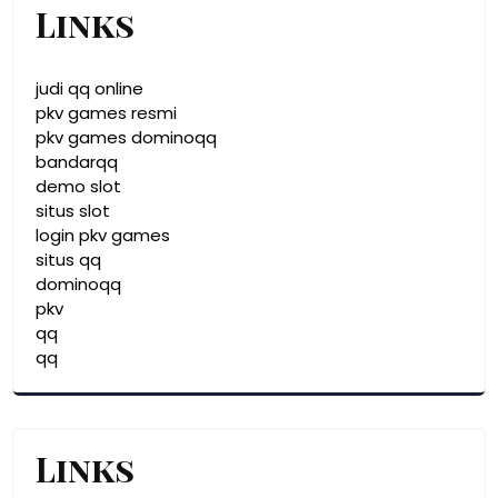
Links
judi qq online
pkv games resmi
pkv games dominoqq
bandarqq
demo slot
situs slot
login pkv games
situs qq
dominoqq
pkv
qq
qq
Links