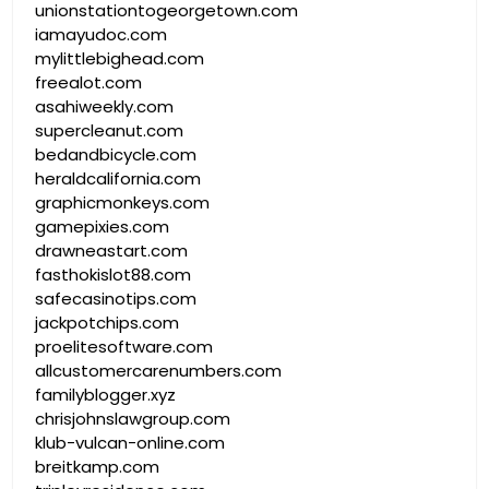
unionstationtogeorgetown.com
iamayudoc.com
mylittlebighead.com
freealot.com
asahiweekly.com
supercleanut.com
bedandbicycle.com
heraldcalifornia.com
graphicmonkeys.com
gamepixies.com
drawneastart.com
fasthokislot88.com
safecasinotips.com
jackpotchips.com
proelitesoftware.com
allcustomercarenumbers.com
familyblogger.xyz
chrisjohnslawgroup.com
klub-vulcan-online.com
breitkamp.com