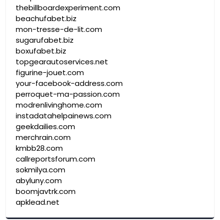
thebillboardexperiment.com
beachufabet.biz
mon-tresse-de-lit.com
sugarufabet.biz
boxufabet.biz
topgearautoservices.net
figurine-jouet.com
your-facebook-address.com
perroquet-ma-passion.com
modrenlivinghome.com
instadatahelpainews.com
geekdailies.com
merchrain.com
kmbb28.com
callreportsforum.com
sokmilya.com
abyluny.com
boomjavtrk.com
apklead.net