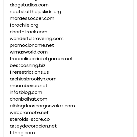
dregstudios.com
neatstuffhelpskids.org
moraessoccer.com
forochile.org
chart-track.com
wonderfultraveling.com
promocioname.net
wimaxworld.com
freeonlinecricketgames.net
bestcashing.biz
firerestrictions.us
archiesbrooklyn.com
muambeiros.net
infozblog.com
chonbaihat.com
elblogdeoscargonzalez.com
webpromote.net
steroids-store.co
arteydecoracion.net
fithog.com