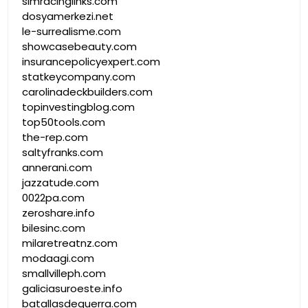
simracinglinks.com
dosyamerkezi.net
le-surrealisme.com
showcasebeauty.com
insurancepolicyexpert.com
statkeycompany.com
carolinadeckbuilders.com
topinvestingblog.com
top50tools.com
the-rep.com
saltyfranks.com
annerani.com
jazzatude.com
0022pa.com
zeroshare.info
bilesinc.com
milaretreatnz.com
modaagi.com
smallvilleph.com
galiciasuroeste.info
batallasdeguerra.com