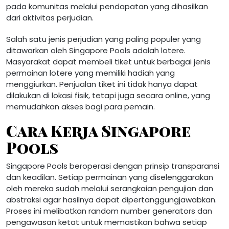
pada komunitas melalui pendapatan yang dihasilkan
dari aktivitas perjudian.
Salah satu jenis perjudian yang paling populer yang
ditawarkan oleh Singapore Pools adalah lotere.
Masyarakat dapat membeli tiket untuk berbagai jenis
permainan lotere yang memiliki hadiah yang
menggiurkan. Penjualan tiket ini tidak hanya dapat
dilakukan di lokasi fisik, tetapi juga secara online, yang
memudahkan akses bagi para pemain.
Cara Kerja Singapore
Pools
Singapore Pools beroperasi dengan prinsip transparansi
dan keadilan. Setiap permainan yang diselenggarakan
oleh mereka sudah melalui serangkaian pengujian dan
abstraksi agar hasilnya dapat dipertanggungjawabkan.
Proses ini melibatkan random number generators dan
pengawasan ketat untuk memastikan bahwa setiap