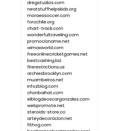
dregstudios.com
neatstuffhelpskids.org
moraessoccer.com
forochile.org
chart-track.com
wonderfultraveling.com
promocioname.net
wimaxworld.com
freeonlinecricketgames.net
bestcashing.biz
firerestrictions.us
archiesbrooklyn.com
muambeiros.net
infozblog.com
chonbaihat.com
elblogdeoscargonzalez.com
webpromote.net
steroids-store.co
arteydecoracion.net
fithog.com