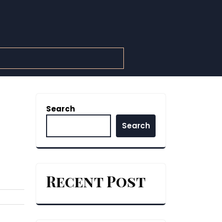
Search
Search
Recent Post