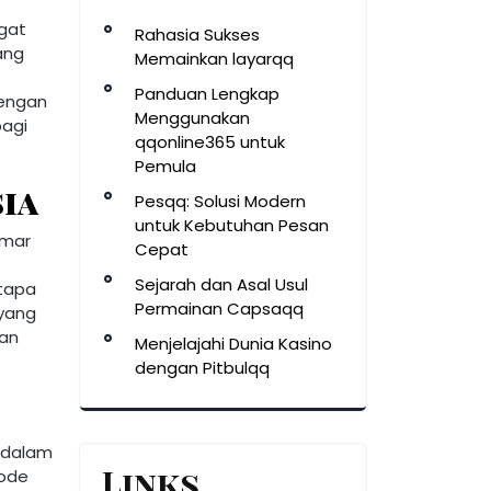
ngat
Rahasia Sukses
ang
Memainkan layarqq
Panduan Lengkap
dengan
Menggunakan
bagi
qqonline365 untuk
Pemula
ia
Pesqq: Solusi Modern
untuk Kebutuhan Pesan
emar
Cepat
Sejarah dan Asal Usul
etapa
Permainan Capsaqq
 yang
han
Menjelajahi Dunia Kasino
dengan Pitbulqq
a dalam
Links
tode