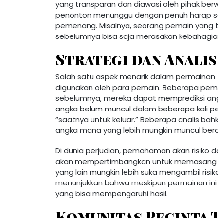
yang transparan dan diawasi oleh pihak be
penonton menunggu dengan penuh harap saa
pemenang. Misalnya, seorang pemain yang 
sebelumnya bisa saja merasakan kebahagiaan
Strategi dan Analis
Salah satu aspek menarik dalam permainan t
digunakan oleh para pemain. Beberapa pem
sebelumnya, mereka dapat memprediksi angka 
angka belum muncul dalam beberapa kali p
“saatnya untuk keluar.” Beberapa analis b
angka mana yang lebih mungkin muncul berda
Di dunia perjudian, pemahaman akan risiko
akan mempertimbangkan untuk memasang tar
yang lain mungkin lebih suka mengambil risik
menunjukkan bahwa meskipun permainan ini 
yang bisa mempengaruhi hasil.
Komunitas Pecinta 