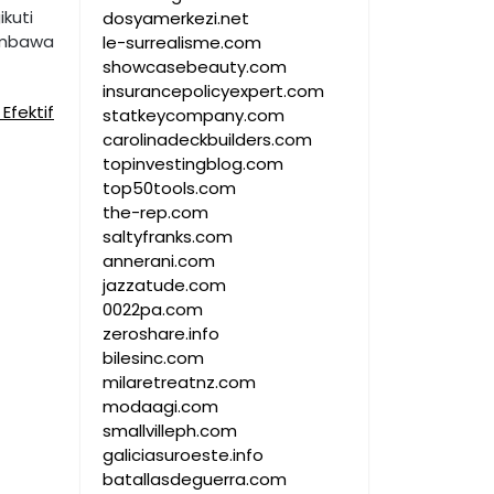
kuti
dosyamerkezi.net
membawa
le-surrealisme.com
showcasebeauty.com
insurancepolicyexpert.com
Efektif
statkeycompany.com
carolinadeckbuilders.com
topinvestingblog.com
top50tools.com
the-rep.com
saltyfranks.com
annerani.com
jazzatude.com
0022pa.com
zeroshare.info
bilesinc.com
milaretreatnz.com
modaagi.com
smallvilleph.com
galiciasuroeste.info
batallasdeguerra.com