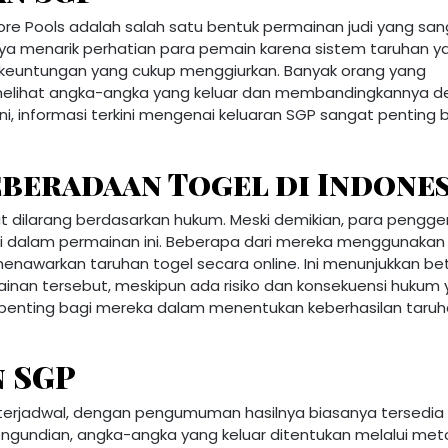
ore Pools adalah salah satu bentuk permainan judi yang sa
hanya menarik perhatian para pemain karena sistem taruhan y
 keuntungan yang cukup menggiurkan. Banyak orang yang
k melihat angka-angka yang keluar dan membandingkannya 
, informasi terkini mengenai keluaran SGP sangat penting 
beradaan Togel di Indones
gat dilarang berdasarkan hukum. Meski demikian, para pengg
asi dalam permainan ini. Beberapa dari mereka menggunakan
menawarkan taruhan togel secara online. Ini menunjukkan b
nan tersebut, meskipun ada risiko dan konsekuensi hukum
n penting bagi mereka dalam menentukan keberhasilan taru
n SGP
n terjadwal, dengan pengumuman hasilnya biasanya tersedi
engundian, angka-angka yang keluar ditentukan melalui me