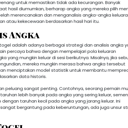
rwenang untuk memastikan tidak ada kecurangan. Banyak
t hasil diumumkan, berharap angka yang mereka pilih men
telah merencanakan dan menganalisis angka-angka keluara
 atau kekecewaan berdasarkan hasil hari itu.
is Angka
ogel adalah adanya berbagai strategi dan analisis angka 
ain percaya bahwa dengan mempelajari pola keluaran
yang mungkin keluar di sesi berikutnya. Misalnya, jika seb
engundian, mereka mungkin merasa bahwa angka tersebut
ahkan menciptakan model statistik untuk membantu mempred
sarkan data historis.
 dan peluang sangat penting. Contohnya, seorang pemain mu
uhan lebih banyak pada angka yang sering keluar, semen
o dengan taruhan kecil pada angka yang jarang keluar. Ini
sangat bergantung pada keberuntungan, ada juga unsur st
Togel