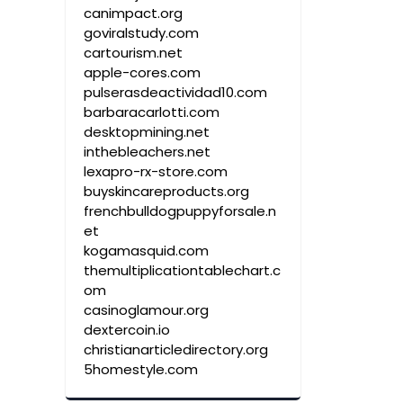
canimpact.org
goviralstudy.com
cartourism.net
apple-cores.com
pulserasdeactividad10.com
barbaracarlotti.com
desktopmining.net
inthebleachers.net
lexapro-rx-store.com
buyskincareproducts.org
frenchbulldogpuppyforsale.n
et
kogamasquid.com
themultiplicationtablechart.c
om
casinoglamour.org
dextercoin.io
christianarticledirectory.org
5homestyle.com