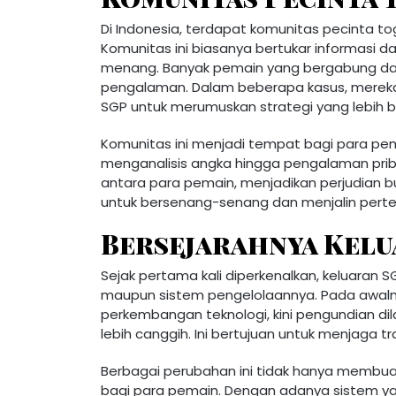
Di Indonesia, terdapat komunitas pecinta toge
Komunitas ini biasanya bertukar informasi
menang. Banyak pemain yang bergabung dala
pengalaman. Dalam beberapa kasus, mereka
SGP untuk merumuskan strategi yang lebih ba
Komunitas ini menjadi tempat bagi para pem
menganalisis angka hingga pengalaman pribad
antara para pemain, menjadikan perjudian b
untuk bersenang-senang dan menjalin pert
Bersejarahnya Kelu
Sejak pertama kali diperkenalkan, keluaran
maupun sistem pengelolaannya. Pada awalnya
perkembangan teknologi, kini pengundian d
lebih canggih. Ini bertujuan untuk menjaga tr
Berbagai perubahan ini tidak hanya membua
bagi para pemain. Dengan adanya sistem yan