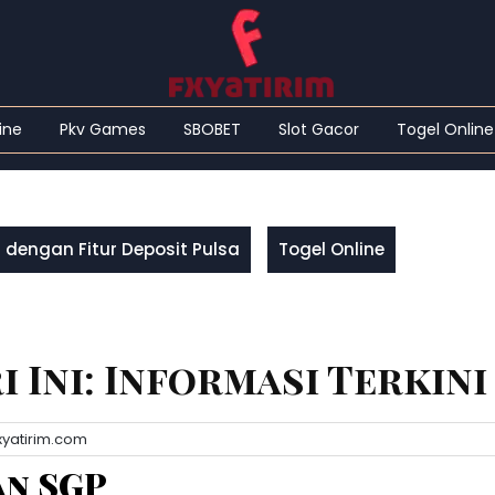
ine
Pkv Games
SBOBET
Slot Gacor
Togel Online
a dengan Fitur Deposit Pulsa
Togel Online
 Ini: Informasi Terkini
yatirim.com
an SGP