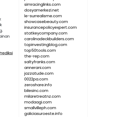
simracinglinks.com
dosyamerkezi.net
le-surrealisme.com
k
showcasebeauty.com
k
insurancepolicyexpert.com
g.
statkeycompany.com
ainan
carolinadeckbuilders.com
topinvestingblog.com
top50tools.com
rediksi
the-rep.com
saltyfranks.com
annerani.com
jazzatude.com
0022pa.com
zeroshare.info
bilesinc.com
milaretreatnz.com
modaagi.com
smallvilleph.com
galiciasuroeste.info