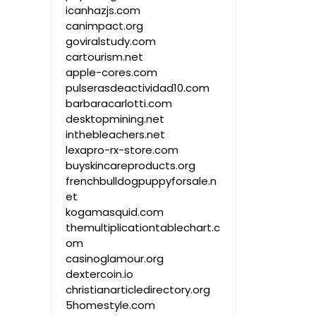
icanhazjs.com
canimpact.org
goviralstudy.com
cartourism.net
apple-cores.com
pulserasdeactividad10.com
barbaracarlotti.com
desktopmining.net
inthebleachers.net
lexapro-rx-store.com
buyskincareproducts.org
frenchbulldogpuppyforsale.n
et
kogamasquid.com
themultiplicationtablechart.c
om
casinoglamour.org
dextercoin.io
christianarticledirectory.org
5homestyle.com