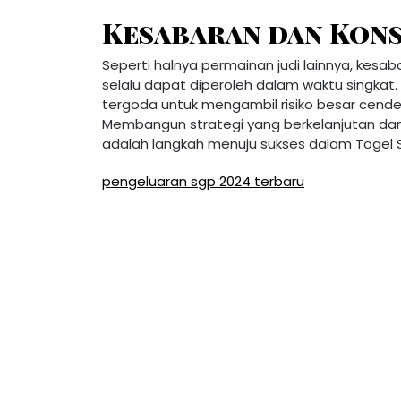
Kesabaran dan Kons
Seperti halnya permainan judi lainnya, kesab
selalu dapat diperoleh dalam waktu singka
tergoda untuk mengambil risiko besar cender
Membangun strategi yang berkelanjutan d
adalah langkah menuju sukses dalam Togel 
Post
pengeluaran sgp 2024 terbaru
navigation