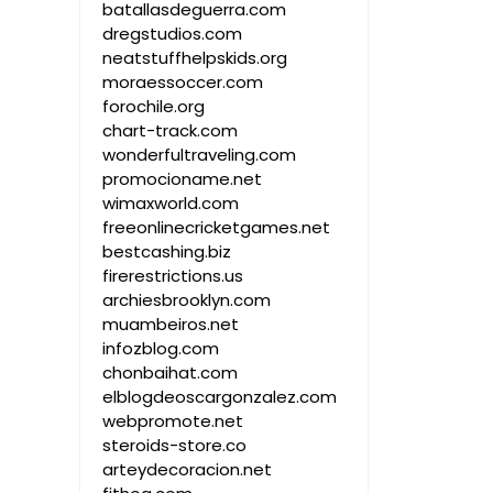
batallasdeguerra.com
dregstudios.com
neatstuffhelpskids.org
moraessoccer.com
forochile.org
chart-track.com
wonderfultraveling.com
promocioname.net
wimaxworld.com
freeonlinecricketgames.net
bestcashing.biz
firerestrictions.us
archiesbrooklyn.com
muambeiros.net
infozblog.com
chonbaihat.com
elblogdeoscargonzalez.com
webpromote.net
steroids-store.co
arteydecoracion.net