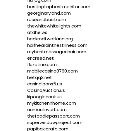
fithog.com
bestlaptopbestmonitor.com
georginaryland.com
roseandbasil.com
thewhitewhitelights.com
atdhe.ws
heckrodtwetland.org
halfheardinthestillness.com
mybestmassagechair.com
ericreed.net
fluxetine.com
mobilecasino8760.com
betqq3.net
casinoloans5.us
CasinoAuction.us
kipooglecouk.us
mykitchennhome.com
aumoulinvert.com
thefoodiepassport.com
superwindowproject.com
papibakigrafo.com