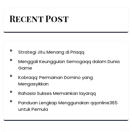
Recent Post
Strategi Jitu Menang di Priaqq
Menggali Keunggulan Semogaqq dalam Dunia
Game
Kobraqq: Permainan Domino yang
Mengasyikkan
Rahasia Sukses Memainkan layarqq
Panduan Lengkap Menggunakan qqonline365
untuk Pemula