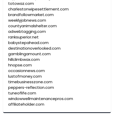
totowaz.com
charlestonwipesettlement.com
brandfollowmarket.com
weeklyjobnews.com
countyanimalshelter.com
adwebtagging.com
ranksuperior.net
babystepahead.com
destinationoverlooked.com
gamblingamount.com
hillclimbwax.com
hnopse.com
occasionnews.com
lustofmoney.com
timebusinesszone.com
peppers-reflection.com
tuneoflife.com
windowwellmaintenancepros.com
affiliateholder.com