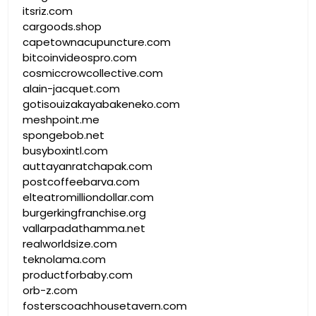
itsriz.com
cargoods.shop
capetownacupuncture.com
bitcoinvideospro.com
cosmiccrowcollective.com
alain-jacquet.com
gotisouizakayabakeneko.com
meshpoint.me
spongebob.net
busyboxintl.com
auttayanratchapak.com
postcoffeebarva.com
elteatromilliondollar.com
burgerkingfranchise.org
vallarpadathamma.net
realworldsize.com
teknolama.com
productforbaby.com
orb-z.com
fosterscoachhousetavern.com