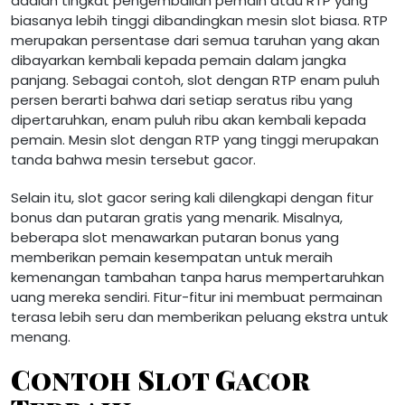
adalah tingkat pengembalian pemain atau RTP yang
biasanya lebih tinggi dibandingkan mesin slot biasa. RTP
merupakan persentase dari semua taruhan yang akan
dibayarkan kembali kepada pemain dalam jangka
panjang. Sebagai contoh, slot dengan RTP enam puluh
persen berarti bahwa dari setiap seratus ribu yang
dipertaruhkan, enam puluh ribu akan kembali kepada
pemain. Mesin slot dengan RTP yang tinggi merupakan
tanda bahwa mesin tersebut gacor.
Selain itu, slot gacor sering kali dilengkapi dengan fitur
bonus dan putaran gratis yang menarik. Misalnya,
beberapa slot menawarkan putaran bonus yang
memberikan pemain kesempatan untuk meraih
kemenangan tambahan tanpa harus mempertaruhkan
uang mereka sendiri. Fitur-fitur ini membuat permainan
terasa lebih seru dan memberikan peluang ekstra untuk
menang.
Contoh Slot Gacor