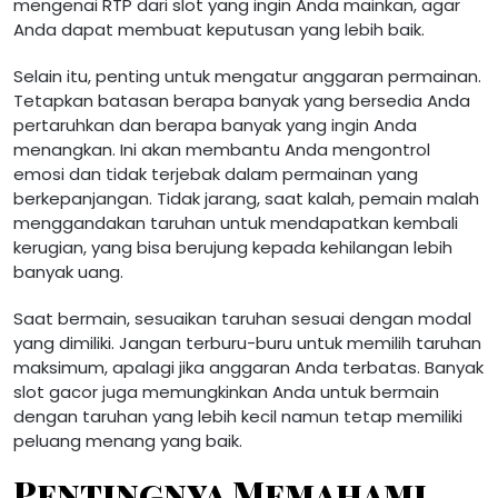
mengenai RTP dari slot yang ingin Anda mainkan, agar
Anda dapat membuat keputusan yang lebih baik.
Selain itu, penting untuk mengatur anggaran permainan.
Tetapkan batasan berapa banyak yang bersedia Anda
pertaruhkan dan berapa banyak yang ingin Anda
menangkan. Ini akan membantu Anda mengontrol
emosi dan tidak terjebak dalam permainan yang
berkepanjangan. Tidak jarang, saat kalah, pemain malah
menggandakan taruhan untuk mendapatkan kembali
kerugian, yang bisa berujung kepada kehilangan lebih
banyak uang.
Saat bermain, sesuaikan taruhan sesuai dengan modal
yang dimiliki. Jangan terburu-buru untuk memilih taruhan
maksimum, apalagi jika anggaran Anda terbatas. Banyak
slot gacor juga memungkinkan Anda untuk bermain
dengan taruhan yang lebih kecil namun tetap memiliki
peluang menang yang baik.
Pentingnya Memahami