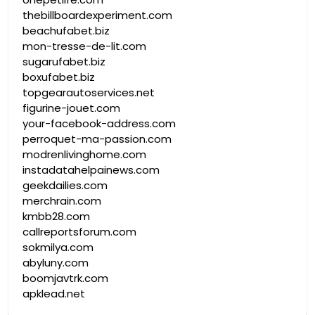
thebillboardexperiment.com
beachufabet.biz
mon-tresse-de-lit.com
sugarufabet.biz
boxufabet.biz
topgearautoservices.net
figurine-jouet.com
your-facebook-address.com
perroquet-ma-passion.com
modrenlivinghome.com
instadatahelpainews.com
geekdailies.com
merchrain.com
kmbb28.com
callreportsforum.com
sokmilya.com
abyluny.com
boomjavtrk.com
apklead.net