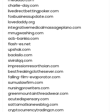
charlie-day.com
livedirectbettingpoker.com
foxbusinessupdate.com
lovedaddy.org
integrativemedicalmassageplano.com
mrrugwashing.com
acb-bankia.com
flash-es.net
upshak.com
backsilo.com
siviralqq.com
impressionresorthoian.com
bestfreakingclothesever.com
falling-film-evaporator.com
sumuslawfirm.com
nursingprowriters.com
greenmountainthreadwear.com
acutedispensary.com
sattamatkanewsblog.com
cryptocurrencytradingcn.com