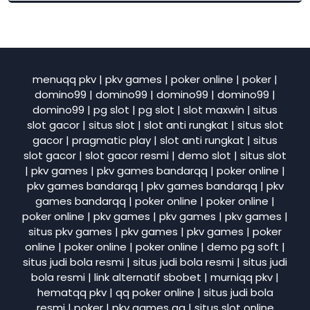
menuqq pkv
|
pkv games
|
poker online
|
poker
|
domino99
|
domino99
|
domino99
|
domino99
|
domino99
|
pg slot
|
pg slot
|
slot maxwin
|
situs
slot gacor
|
situs slot
|
slot anti rungkat
|
situs slot
gacor
|
pragmatic play
|
slot anti rungkat
|
situs
slot gacor
|
slot gacor resmi
|
demo slot
|
situs slot
|
pkv games
|
pkv games bandarqq
|
poker online
|
pkv games bandarqq
|
pkv games bandarqq
|
pkv
games bandarqq
|
poker online
|
poker online
|
poker online
|
pkv games
|
pkv games
|
pkv games
|
situs pkv games
|
pkv games
|
pkv games
|
poker
online
|
poker online
|
poker online
|
demo pg soft
|
situs judi bola resmi
|
situs judi bola resmi
|
situs judi
bola resmi
|
link alternatif sbobet
|
murniqq pkv
|
hematqq pkv
|
qq poker online
|
situs judi bola
resmi
|
poker
|
pkv games qq
|
situs slot online