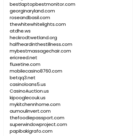
bestlaptopbestmonitor.com
georginaryland.com
roseandbasil.com
thewhitewhitelights.com
atdhe.ws
heckrodtwetland.org
halfheardinthestillness.com
mybestmassagechair.com
ericreed.net
fluxetine.com
mobilecasino8760.com
betqq3.net
casinoloans5.us
CasinoAuction.us
kipooglecouk.us
mykitchennhome.com
aumoulinvert.com
thefoodiepassport.com
superwindowproject.com
papibakigrafo.com