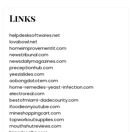
Links
helpdesksoftwares.net
lovabowl.net
homeimprovementit.com
newstribunal.com
newsdailymagazines.com
preceptionhub.com
yeezislides.com
aobongdatotem.com
home-remedies-yeast-infection.com
electroreal.com
bestofmiami-dadecounty.com
ifoodieonyoutube.com
mineshoppingcart.com
topworkoutsupplies.com
mouthshutreviews.com