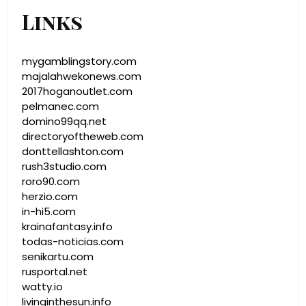
Links
mygamblingstory.com
majalahwekonews.com
2017hoganoutlet.com
pelmanec.com
domino99qq.net
directoryoftheweb.com
donttellashton.com
rush3studio.com
roro90.com
herzio.com
in-hi5.com
krainafantasy.info
todas-noticias.com
senikartu.com
rusportal.net
watty.io
livinginthesun.info