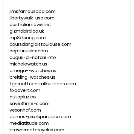
jimsfamousbbq.com
libertywalk-usa.com
australiamovie.net
gizmobird.co.uk
mp3djsong.com
coursdanglaistoulouse.com
neptunuslex.com
auguri-di-natale.info
michelewatch.us
omega--watches.us
breitling-watches.us
tgarnettcentrallautoads.com
fixadvert.com
autopluz.co
save3time-c.com
vexonhcf.com
demos-pixelsparadise.com
mediatitude.com
prewarmotorcycles.com