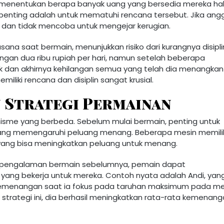
 menentukan berapa banyak uang yang bersedia mereka ha
 penting adalah untuk mematuhi rencana tersebut. Jika ang
n dan tidak mencoba untuk mengejar kerugian.
asana saat bermain, menunjukkan risiko dari kurangnya disiplin
gan dua ribu rupiah per hari, namun setelah beberapa
ak dan akhirnya kehilangan semua yang telah dia menangkan
iliki rencana dan disiplin sangat krusial.
n Strategi Permainan
nisme yang berbeda. Sebelum mulai bermain, penting untuk
ang memengaruhi peluang menang. Beberapa mesin memiliki
, yang bisa meningkatkan peluang untuk menang.
i pengalaman bermain sebelumnya, pemain dapat
u yang bekerja untuk mereka. Contoh nyata adalah Andi, yan
menangan saat ia fokus pada taruhan maksimum pada me
trategi ini, dia berhasil meningkatkan rata-rata kemenan