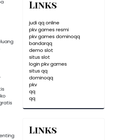
pa
Links
judi qq online
pkv games resmi
pkv games dominoqq
eluang
bandarqq
n
demo slot
situs slot
login pkv games
situs qq
.
dominoqq
pkv
is
qq
iko
qq
ratis
Links
enting