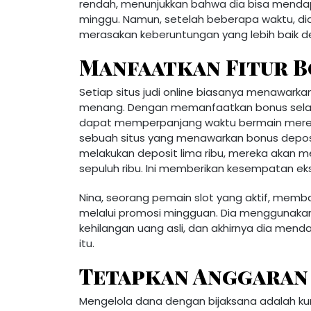
rendah, menunjukkan bahwa dia bisa menda
minggu. Namun, setelah beberapa waktu, dia
merasakan keberuntungan yang lebih baik 
Manfaatkan Fitur B
Setiap situs judi online biasanya menawar
menang. Dengan memanfaatkan bonus selama
dapat memperpanjang waktu bermain mereka
sebuah situs yang menawarkan bonus deposi
melakukan deposit lima ribu, mereka akan 
sepuluh ribu. Ini memberikan kesempatan e
Nina, seorang pemain slot yang aktif, memb
melalui promosi mingguan. Dia menggunakan p
kehilangan uang asli, dan akhirnya dia men
itu.
Tetapkan Anggaran 
Mengelola dana dengan bijaksana adalah ku