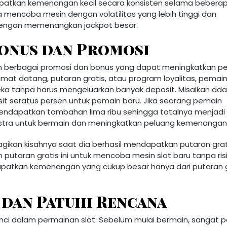
patkan kemenangan kecil secara konsisten selama bebera
 mencoba mesin dengan volatilitas yang lebih tinggi dan
dengan memenangkan jackpot besar.
onus dan Promosi
kan berbagai promosi dan bonus yang dapat meningkatkan p
t datang, putaran gratis, atau program loyalitas, pemai
 tanpa harus mengeluarkan banyak deposit. Misalkan ada
t seratus persen untuk pemain baru. Jika seorang pemain
mendapatkan tambahan lima ribu sehingga totalnya menjadi
kstra untuk bermain dan meningkatkan peluang kemenangan
agikan kisahnya saat dia berhasil mendapatkan putaran grat
utaran gratis ini untuk mencoba mesin slot baru tanpa ris
dapatkan kemenangan yang cukup besar hanya dari putaran g
dan Patuhi Rencana
nci dalam permainan slot. Sebelum mulai bermain, sangat p