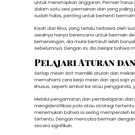
untuk menetapkan anggaran. Pemain harus
dalam satu sesi permainan dan yang paling
sudah habis, penting untuk berhenti bermai
Kisah dari Rina, yang terlalu terbawa oleh su
awalnya hanya berencana untuk bermain den
kemenangan, dia mulai bertaruh lebih bany
sebelumnya. Dengan ini, dia belajar bahwa mem
Pelajari Aturan da
Setiap mesin slot memiliki aturan dan meka
memahami cara kerja mesin dan apa saja y
khusus, seperti simbol liar atau pengganda
Melalui pengamatan dan pembelajaran dar
mengidentifikasi pola atau strategi tertent
menemukan bahwa ia sering memperoleh ke
tertentu. Dengan mencoba bermain dengan s
secara signifikan.