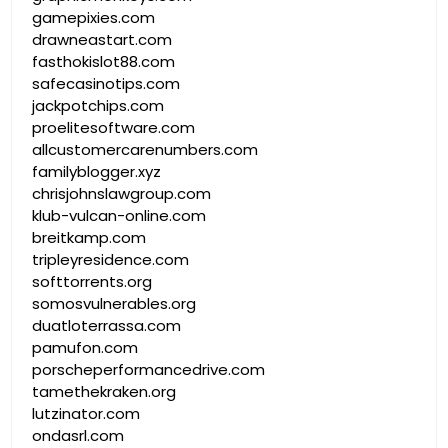
gamepixies.com
drawneastart.com
fasthokislot88.com
safecasinotips.com
jackpotchips.com
proelitesoftware.com
allcustomercarenumbers.com
familyblogger.xyz
chrisjohnslawgroup.com
klub-vulcan-online.com
breitkamp.com
tripleyresidence.com
softtorrents.org
somosvulnerables.org
duatloterrassa.com
pamufon.com
porscheperformancedrive.com
tamethekraken.org
lutzinator.com
ondasrl.com