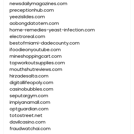
newsdailymagazines.com
preceptionhub.com
yeezislides.com
aobongdatotem.com
home-remedies-yeast-infection.com
electroreal.com
bestofmiami-dadecounty.com
ifoodieonyoutube.com
mineshoppingcart.com
topworkoutsupplies.com
mouthshutreviews.com
hirzadesalta.com
digitallifeopoly.com
casinobubbles.com
seputargym.com
impiyanamall.com
optguardian.com
totostreet.net
davilcasino.com
fraudwatchai.com