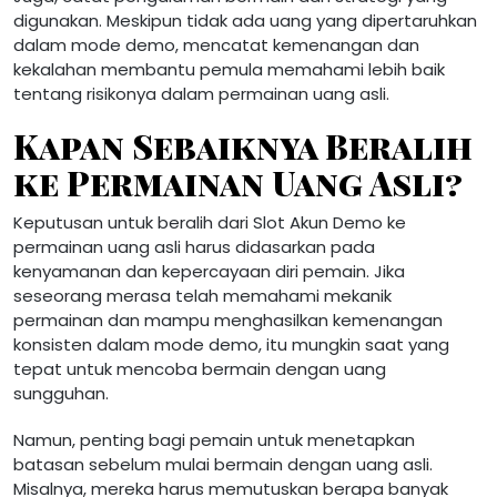
digunakan. Meskipun tidak ada uang yang dipertaruhkan
dalam mode demo, mencatat kemenangan dan
kekalahan membantu pemula memahami lebih baik
tentang risikonya dalam permainan uang asli.
Kapan Sebaiknya Beralih
ke Permainan Uang Asli?
Keputusan untuk beralih dari Slot Akun Demo ke
permainan uang asli harus didasarkan pada
kenyamanan dan kepercayaan diri pemain. Jika
seseorang merasa telah memahami mekanik
permainan dan mampu menghasilkan kemenangan
konsisten dalam mode demo, itu mungkin saat yang
tepat untuk mencoba bermain dengan uang
sungguhan.
Namun, penting bagi pemain untuk menetapkan
batasan sebelum mulai bermain dengan uang asli.
Misalnya, mereka harus memutuskan berapa banyak