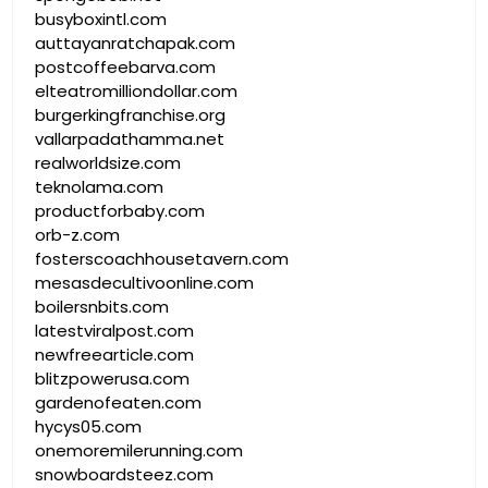
busyboxintl.com
auttayanratchapak.com
postcoffeebarva.com
elteatromilliondollar.com
burgerkingfranchise.org
vallarpadathamma.net
realworldsize.com
teknolama.com
productforbaby.com
orb-z.com
fosterscoachhousetavern.com
mesasdecultivoonline.com
boilersnbits.com
latestviralpost.com
newfreearticle.com
blitzpowerusa.com
gardenofeaten.com
hycys05.com
onemoremilerunning.com
snowboardsteez.com