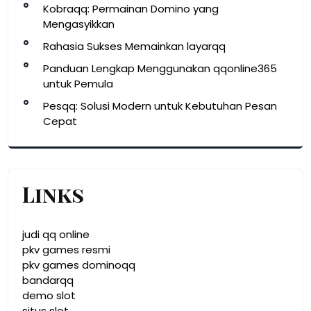
Kobraqq: Permainan Domino yang
Mengasyikkan
Rahasia Sukses Memainkan layarqq
Panduan Lengkap Menggunakan qqonline365
untuk Pemula
Pesqq: Solusi Modern untuk Kebutuhan Pesan
Cepat
Links
judi qq online
pkv games resmi
pkv games dominoqq
bandarqq
demo slot
situs slot