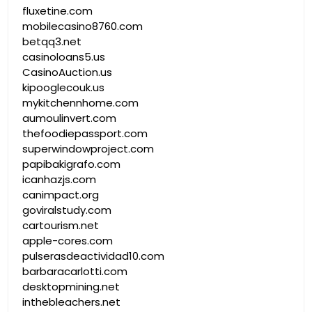
fluxetine.com
mobilecasino8760.com
betqq3.net
casinoloans5.us
CasinoAuction.us
kipooglecouk.us
mykitchennhome.com
aumoulinvert.com
thefoodiepassport.com
superwindowproject.com
papibakigrafo.com
icanhazjs.com
canimpact.org
goviralstudy.com
cartourism.net
apple-cores.com
pulserasdeactividad10.com
barbaracarlotti.com
desktopmining.net
inthebleachers.net