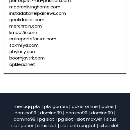
perroquet-ma-passion.com
modrenlivinghome.com
instadatahelpainews.com
geekdailies.com
merchrain.com
kmbb28.com
callreportsforum.com
sokmilya.com
abyluny.com
boomjavtrk.com
apklead.net
menuqq pkv
|
pkv games
|
poker online
|
poker
|
domino99
|
domino99
|
domino99
|
domino99
|
domino99
|
pg slot
|
pg slot
|
slot maxwin
|
situs
slot gacor
|
situs slot
|
slot anti rungkat
|
situs slot