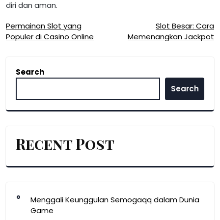
diri dan aman.
Post
Permainan Slot yang
Slot Besar: Cara
Populer di Casino Online
Memenangkan Jackpot
navigation
Search
Search
Recent Post
Menggali Keunggulan Semogaqq dalam Dunia
Game