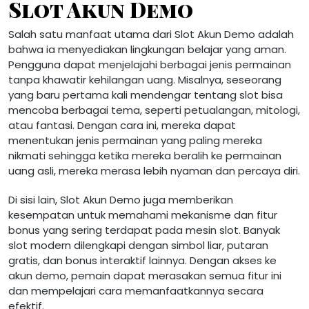
Slot Akun Demo
Salah satu manfaat utama dari Slot Akun Demo adalah
bahwa ia menyediakan lingkungan belajar yang aman.
Pengguna dapat menjelajahi berbagai jenis permainan
tanpa khawatir kehilangan uang. Misalnya, seseorang
yang baru pertama kali mendengar tentang slot bisa
mencoba berbagai tema, seperti petualangan, mitologi,
atau fantasi. Dengan cara ini, mereka dapat
menentukan jenis permainan yang paling mereka
nikmati sehingga ketika mereka beralih ke permainan
uang asli, mereka merasa lebih nyaman dan percaya diri.
Di sisi lain, Slot Akun Demo juga memberikan
kesempatan untuk memahami mekanisme dan fitur
bonus yang sering terdapat pada mesin slot. Banyak
slot modern dilengkapi dengan simbol liar, putaran
gratis, dan bonus interaktif lainnya. Dengan akses ke
akun demo, pemain dapat merasakan semua fitur ini
dan mempelajari cara memanfaatkannya secara
efektif.