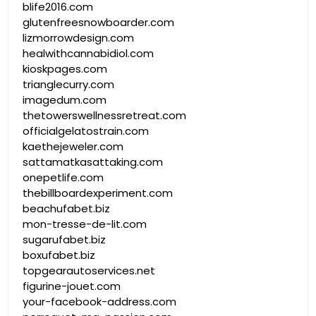
blife2016.com
glutenfreesnowboarder.com
lizmorrowdesign.com
healwithcannabidiol.com
kioskpages.com
trianglecurry.com
imagedum.com
thetowerswellnessretreat.com
officialgelatostrain.com
kaethejeweler.com
sattamatkasattaking.com
onepetlife.com
thebillboardexperiment.com
beachufabet.biz
mon-tresse-de-lit.com
sugarufabet.biz
boxufabet.biz
topgearautoservices.net
figurine-jouet.com
your-facebook-address.com