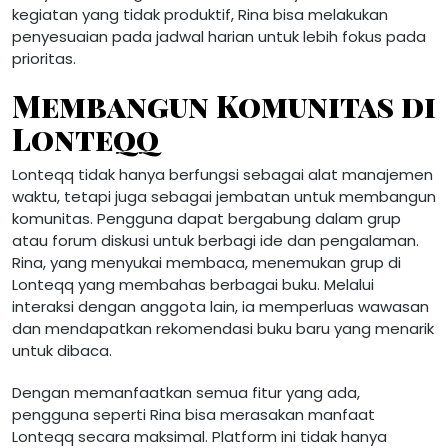
kegiatan yang tidak produktif, Rina bisa melakukan
penyesuaian pada jadwal harian untuk lebih fokus pada
prioritas.
Membangun Komunitas di
Lonteqq
Lonteqq tidak hanya berfungsi sebagai alat manajemen
waktu, tetapi juga sebagai jembatan untuk membangun
komunitas. Pengguna dapat bergabung dalam grup
atau forum diskusi untuk berbagi ide dan pengalaman.
Rina, yang menyukai membaca, menemukan grup di
Lonteqq yang membahas berbagai buku. Melalui
interaksi dengan anggota lain, ia memperluas wawasan
dan mendapatkan rekomendasi buku baru yang menarik
untuk dibaca.
Dengan memanfaatkan semua fitur yang ada,
pengguna seperti Rina bisa merasakan manfaat
Lonteqq secara maksimal. Platform ini tidak hanya