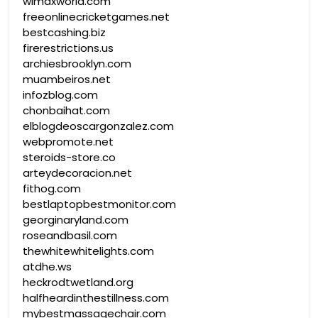
wimaxworld.com
freeonlinecricketgames.net
bestcashing.biz
firerestrictions.us
archiesbrooklyn.com
muambeiros.net
infozblog.com
chonbaihat.com
elblogdeoscargonzalez.com
webpromote.net
steroids-store.co
arteydecoracion.net
fithog.com
bestlaptopbestmonitor.com
georginaryland.com
roseandbasil.com
thewhitewhitelights.com
atdhe.ws
heckrodtwetland.org
halfheardinthestillness.com
mybestmassagechair.com