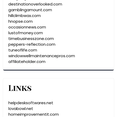
destinationoverlooked.com
gamblingamount.com
hillclimbwax.com
hnopse.com
occasionnews.com
lustofmoney.com
timebusinesszone.com
peppers-reflection.com
tuneoflife.com
windowwellmaintenancepros.com
affiliateholder.com
Links
helpdesksoftwares.net
lovabowl.net
homeimprovementit.com