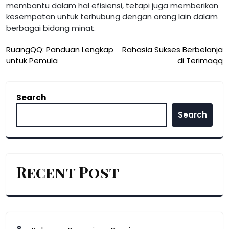
membantu dalam hal efisiensi, tetapi juga memberikan
kesempatan untuk terhubung dengan orang lain dalam
berbagai bidang minat.
Post
RuangQQ: Panduan Lengkap
Rahasia Sukses Berbelanja
untuk Pemula
di Terimaqq
navigation
Search
Search
Recent Post