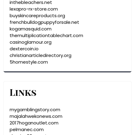
inthebleachers.net
lexapro-rx-store.com
buyskincareproducts.org
frenchbulldogpuppyforsale.net
kogamasquid.com
themultiplicationtablechart.com
casinoglamour.org
dextercoin.io
christianarticledirectory.org
5homestyle.com
Links
mygamblingstory.com
majalahwekonews.com
2017hoganoutlet.com
pelmanec.com