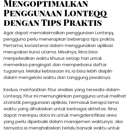
Mengoptimalkan
Penggunaan Lonteqq
dengan Tips Praktis
Agar dapat memaksimalkan penggunaan Lonteqq,
pengguna perlu menerapkan beberapa tips praktis.
Pertama, konsistensi dalam menggunakan aplikasi
merupakan kunci utama. Misalnya, Rina bisa
menjadwalkan waktu khusus setiap hari untuk
memeriksa pengingat dan memperbarui daftar
tugasnya. Melalui kebiasaan ini, ia bisa lebih disiplin
dalam mengelola waktu dan tanggung jawabnya.
Kedua, manfaatkan fitur analisis yang tersedia dalam
Lonteqq. Fitur ini memungkinkan pengguna untuk melihat
statistik penggunaan aplikasi, termasuk berapa lama
waktu yang dihabiskan untuk berbagai aktivitas. Rina
dapat meninjau data ini untuk mengidentifikasi area
yang perlu diperbaiki dalam manajemen waktunya. Jika
ternyata ia menghabiskan terlalu banyak waktu untuk