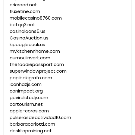
ericreed.net
fluxetine.com
mobilecasino8760.com
betqq3.net
casinoloans5.us
CasinoAuction.us
kipooglecouk.us
mykitchennhome.com
aumoulinvert.com
thefoodiepassport.com
superwindowproject.com
papibakigrafo.com
icanhazjs.com
canimpact.org
goviralstudy.com
cartourism.net
apple-cores.com
pulserasdeactividad10.com
barbaracarlotti.com
desktopmining.net