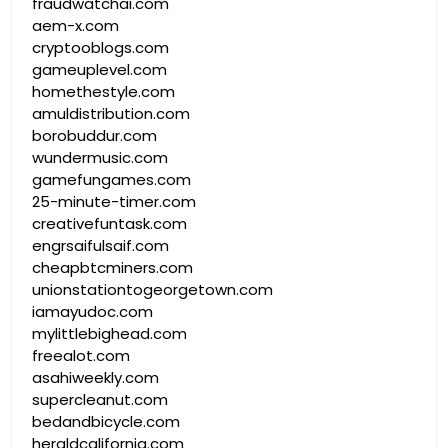
fraudwatchai.com
aem-x.com
cryptooblogs.com
gameuplevel.com
homethestyle.com
amuldistribution.com
borobuddur.com
wundermusic.com
gamefungames.com
25-minute-timer.com
creativefuntask.com
engrsaifulsaif.com
cheapbtcminers.com
unionstationtogeorgetown.com
iamayudoc.com
mylittlebighead.com
freealot.com
asahiweekly.com
supercleanut.com
bedandbicycle.com
heraldcalifornia.com