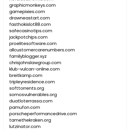
graphicmonkeys.com
gamepixies.com
drawneastart.com
fasthokislot88.com
safecasinotips.com
jackpotchips.com
proelitesoftware.com
allcustomercarenumbers.com
familyblogger.xyz
chrisjohnslawgroup.com
klub-vulcan-online.com
breitkamp.com
tripleyresidence.com
softtorrents.org
somosvulnerables.org
duatloterrassa.com
pamufon.com
porscheperformancedrive.com
tamethekraken.org
lutzinator.com