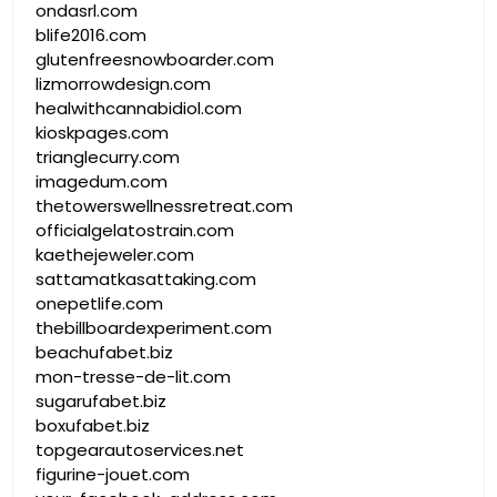
ondasrl.com
blife2016.com
glutenfreesnowboarder.com
lizmorrowdesign.com
healwithcannabidiol.com
kioskpages.com
trianglecurry.com
imagedum.com
thetowerswellnessretreat.com
officialgelatostrain.com
kaethejeweler.com
sattamatkasattaking.com
onepetlife.com
thebillboardexperiment.com
beachufabet.biz
mon-tresse-de-lit.com
sugarufabet.biz
boxufabet.biz
topgearautoservices.net
figurine-jouet.com