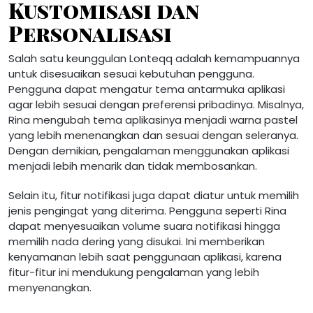
Kustomisasi dan
Personalisasi
Salah satu keunggulan Lonteqq adalah kemampuannya
untuk disesuaikan sesuai kebutuhan pengguna.
Pengguna dapat mengatur tema antarmuka aplikasi
agar lebih sesuai dengan preferensi pribadinya. Misalnya,
Rina mengubah tema aplikasinya menjadi warna pastel
yang lebih menenangkan dan sesuai dengan seleranya.
Dengan demikian, pengalaman menggunakan aplikasi
menjadi lebih menarik dan tidak membosankan.
Selain itu, fitur notifikasi juga dapat diatur untuk memilih
jenis pengingat yang diterima. Pengguna seperti Rina
dapat menyesuaikan volume suara notifikasi hingga
memilih nada dering yang disukai. Ini memberikan
kenyamanan lebih saat penggunaan aplikasi, karena
fitur-fitur ini mendukung pengalaman yang lebih
menyenangkan.