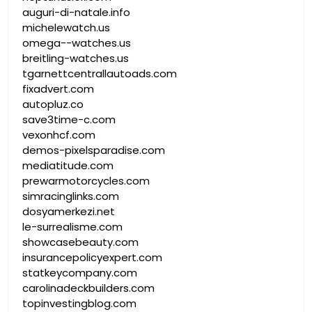
auguri-di-natale.info
michelewatch.us
omega--watches.us
breitling-watches.us
tgarnettcentrallautoads.com
fixadvert.com
autopluz.co
save3time-c.com
vexonhcf.com
demos-pixelsparadise.com
mediatitude.com
prewarmotorcycles.com
simracinglinks.com
dosyamerkezi.net
le-surrealisme.com
showcasebeauty.com
insurancepolicyexpert.com
statkeycompany.com
carolinadeckbuilders.com
topinvestingblog.com