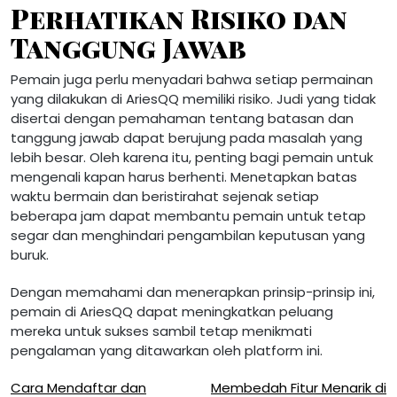
Perhatikan Risiko dan
Tanggung Jawab
Pemain juga perlu menyadari bahwa setiap permainan
yang dilakukan di AriesQQ memiliki risiko. Judi yang tidak
disertai dengan pemahaman tentang batasan dan
tanggung jawab dapat berujung pada masalah yang
lebih besar. Oleh karena itu, penting bagi pemain untuk
mengenali kapan harus berhenti. Menetapkan batas
waktu bermain dan beristirahat sejenak setiap
beberapa jam dapat membantu pemain untuk tetap
segar dan menghindari pengambilan keputusan yang
buruk.
Dengan memahami dan menerapkan prinsip-prinsip ini,
pemain di AriesQQ dapat meningkatkan peluang
mereka untuk sukses sambil tetap menikmati
pengalaman yang ditawarkan oleh platform ini.
Post
Cara Mendaftar dan
Membedah Fitur Menarik di