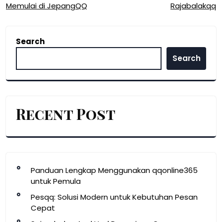
Memulai di JepangQQ
Rajabalakqq
navigation
Search
Search
Recent Post
Panduan Lengkap Menggunakan qqonline365
untuk Pemula
Pesqq: Solusi Modern untuk Kebutuhan Pesan
Cepat