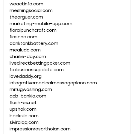
weactinfo.com
meshingsocial.com
thearguer.com
marketing-mobile-app.com
floralpunchcraft.com
fiasone.com
danktankbattery.com
mealudo.com
charlie-day.com
livedirectbettingpoker.com
foxbusinessupdate.com
lovedaddy.org
integrativemedicalmassageplano.com
mrrugwashing.com
acb-bankia.com
flash-es.net
upshak.com
backsilo.com
siviralqq.com
impressionresorthoian.com