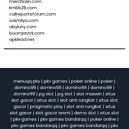
merchrain.com
kmbb28.com
callreportsforum.com
sokmilya.com
abyluny.com
boomjavtrk.com
apklead.net
menuqq pkv
|
pkv games
|
poker online
|
poker
|
domino99
|
domino99
|
domino99
|
domino99
|
domino99
|
pg slot
|
pg slot
|
slot maxwin
|
situs
slot gacor
|
situs slot
|
slot anti rungkat
|
situs slot
gacor
|
pragmatic play
|
slot anti rungkat
|
situs
slot gacor
|
slot gacor resmi
|
demo slot
|
situs slot
|
pkv games
|
pkv games bandarqq
|
poker online
|
pkv games bandarqq
|
pkv games bandarqq
|
pkv