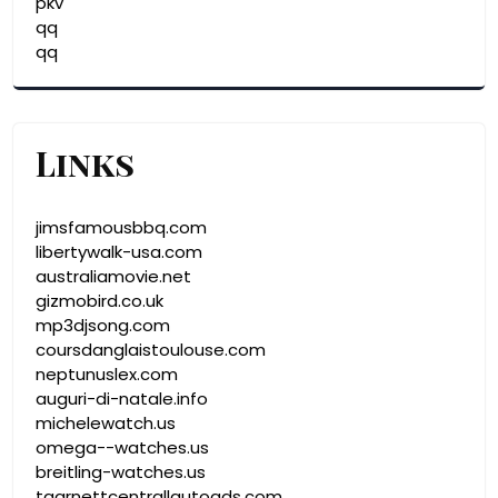
pkv
qq
qq
Links
jimsfamousbbq.com
libertywalk-usa.com
australiamovie.net
gizmobird.co.uk
mp3djsong.com
coursdanglaistoulouse.com
neptunuslex.com
auguri-di-natale.info
michelewatch.us
omega--watches.us
breitling-watches.us
tgarnettcentrallautoads.com