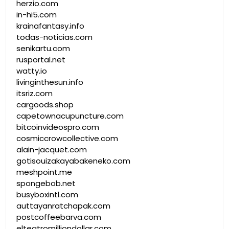
herzio.com
in-hi5.com
krainafantasy.info
todas-noticias.com
senikartu.com
rusportal.net
watty.io
livinginthesun.info
itsriz.com
cargoods.shop
capetownacupuncture.com
bitcoinvideospro.com
cosmiccrowcollective.com
alain-jacquet.com
gotisouizakayabakeneko.com
meshpoint.me
spongebob.net
busyboxintl.com
auttayanratchapak.com
postcoffeebarva.com
elteatromilliondollar.com