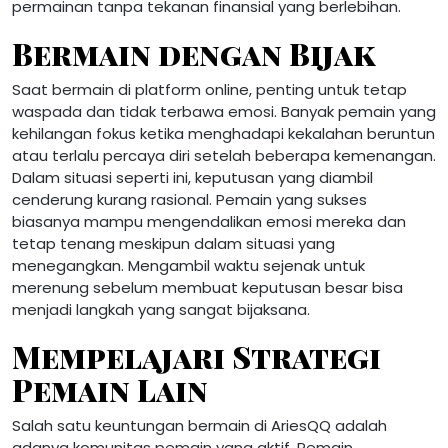
permainan tanpa tekanan finansial yang berlebihan.
Bermain dengan Bijak
Saat bermain di platform online, penting untuk tetap
waspada dan tidak terbawa emosi. Banyak pemain yang
kehilangan fokus ketika menghadapi kekalahan beruntun
atau terlalu percaya diri setelah beberapa kemenangan.
Dalam situasi seperti ini, keputusan yang diambil
cenderung kurang rasional. Pemain yang sukses
biasanya mampu mengendalikan emosi mereka dan
tetap tenang meskipun dalam situasi yang
menegangkan. Mengambil waktu sejenak untuk
merenung sebelum membuat keputusan besar bisa
menjadi langkah yang sangat bijaksana.
Mempelajari Strategi
Pemain Lain
Salah satu keuntungan bermain di AriesQQ adalah
adanya komunitas pemain yang aktif. Pemain