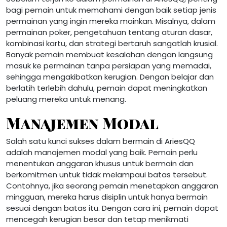
bagi pemain untuk memahami dengan baik setiap jenis
permainan yang ingin mereka mainkan. Misalnya, dalam
permainan poker, pengetahuan tentang aturan dasar,
kombinasi kartu, dan strategi bertaruh sangatlah krusial.
Banyak pemain membuat kesalahan dengan langsung
masuk ke permainan tanpa persiapan yang memadai,
sehingga mengakibatkan kerugian. Dengan belajar dan
berlatih terlebih dahulu, pemain dapat meningkatkan
peluang mereka untuk menang.
Manajemen Modal
Salah satu kunci sukses dalam bermain di AriesQQ
adalah manajemen modal yang baik. Pemain perlu
menentukan anggaran khusus untuk bermain dan
berkomitmen untuk tidak melampaui batas tersebut.
Contohnya, jika seorang pemain menetapkan anggaran
mingguan, mereka harus disiplin untuk hanya bermain
sesuai dengan batas itu. Dengan cara ini, pemain dapat
mencegah kerugian besar dan tetap menikmati