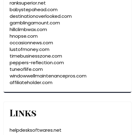
ranksuperior.net
babystepahead.com
destinationoverlooked.com
gamblingamount.com
hillclimbwax.com
hnopse.com
occasionnews.com
lustofmoney.com
timebusinesszone.com
peppers-reflection.com
tuneoflife.com
windowwellmaintenancepros.com
affiliateholder.com
Links
helpdesksoftwares.net