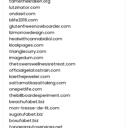
tamethekraken.org
lutzinator.com
ondasrl.com
blife2016.com
glutenfreesnowboarder.com
lizmorrowdesign.com
healwithcannabidiol.com
kioskpages.com
trianglecurry.com
imagedum.com
thetowerswellnessretreat.com
officialgelatostrain.com
kaethejeweler.com
sattamatkasattaking.com
onepetlife.com
thebillboardexperiment.com
beachufabet.biz
mon-tresse-de-lit.com
sugarufabet.biz
boxufabet.biz
topgearautoservices.net