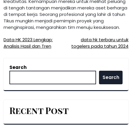
kreativitas. Kemampuan mereka untuk melihat peluang
di tengah tantangan menjadikan mereka aset berharga
di tempat kerja. Seorang profesional yang lahir di tahun
Tikus mungkin menjadi pemimpin proyek yang
menginspirasi, mengarahkan tim menuju kesuksesan.
Post
Data HK 2023 Lengkap:
data hk terbaru untuk
Analisis Hasil dan Tren
togelers pada tahun 2024
navigation
Search
Search
Recent Post