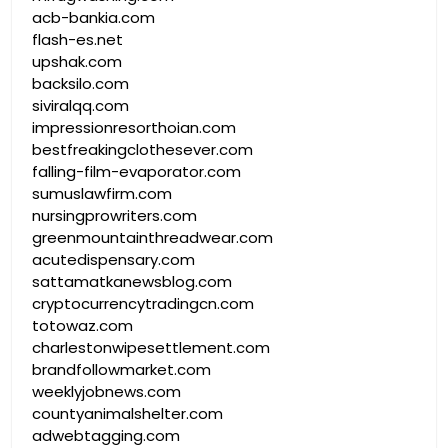
acb-bankia.com
flash-es.net
upshak.com
backsilo.com
siviralqq.com
impressionresorthoian.com
bestfreakingclothesever.com
falling-film-evaporator.com
sumuslawfirm.com
nursingprowriters.com
greenmountainthreadwear.com
acutedispensary.com
sattamatkanewsblog.com
cryptocurrencytradingcn.com
totowaz.com
charlestonwipesettlement.com
brandfollowmarket.com
weeklyjobnews.com
countyanimalshelter.com
adwebtagging.com