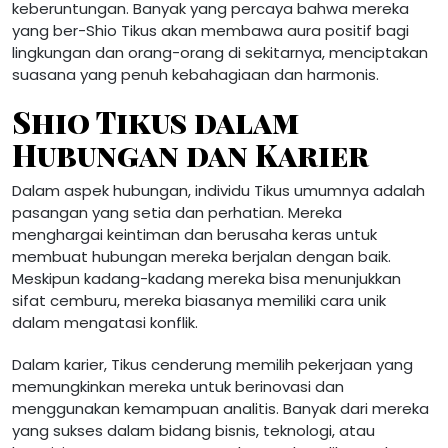
keberuntungan. Banyak yang percaya bahwa mereka
yang ber-Shio Tikus akan membawa aura positif bagi
lingkungan dan orang-orang di sekitarnya, menciptakan
suasana yang penuh kebahagiaan dan harmonis.
Shio Tikus dalam
Hubungan dan Karier
Dalam aspek hubungan, individu Tikus umumnya adalah
pasangan yang setia dan perhatian. Mereka
menghargai keintiman dan berusaha keras untuk
membuat hubungan mereka berjalan dengan baik.
Meskipun kadang-kadang mereka bisa menunjukkan
sifat cemburu, mereka biasanya memiliki cara unik
dalam mengatasi konflik.
Dalam karier, Tikus cenderung memilih pekerjaan yang
memungkinkan mereka untuk berinovasi dan
menggunakan kemampuan analitis. Banyak dari mereka
yang sukses dalam bidang bisnis, teknologi, atau