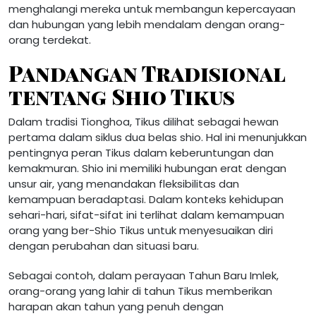
menghalangi mereka untuk membangun kepercayaan
dan hubungan yang lebih mendalam dengan orang-
orang terdekat.
Pandangan Tradisional
tentang Shio Tikus
Dalam tradisi Tionghoa, Tikus dilihat sebagai hewan
pertama dalam siklus dua belas shio. Hal ini menunjukkan
pentingnya peran Tikus dalam keberuntungan dan
kemakmuran. Shio ini memiliki hubungan erat dengan
unsur air, yang menandakan fleksibilitas dan
kemampuan beradaptasi. Dalam konteks kehidupan
sehari-hari, sifat-sifat ini terlihat dalam kemampuan
orang yang ber-Shio Tikus untuk menyesuaikan diri
dengan perubahan dan situasi baru.
Sebagai contoh, dalam perayaan Tahun Baru Imlek,
orang-orang yang lahir di tahun Tikus memberikan
harapan akan tahun yang penuh dengan