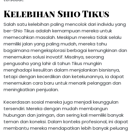
Kelebihan Shio Tikus
Salah satu kelebihan paling mencolok dari individu yang
ber-Shio Tikus adalah kemampuan mereka untuk
memecahkan masalah. Meskipun mereka tidak selalu
memiliki jalan yang paling mudah, mereka tahu
bagaimana mengeksplorasi berbagai kemungkinan dan
menemukan solusi inovatif. Misalnya, seorang
pengusaha yang lahir di tahun Tikus mungkin
menghadapi kesulitan dalam menjalankan bisnisnya,
tetapi dengan kecerdikan dan ketekunannya, ia dapat
menemukan cara baru untuk menarik pelanggan dan
meningkatkan penjualan.
Kecerdasan sosial mereka juga menjadi keunggulan
tersendiri. Mereka dengan mudah membangun
hubungan dan jaringan, dan sering kali memiliki banyak
teman dan koneksi. Dalam konteks profesional, ini dapat
membantu mereka mendapatkan lebih banyak peluang