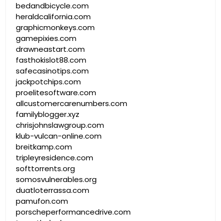
bedandbicycle.com
heraldcalifornia.com
graphicmonkeys.com
gamepixies.com
drawneastart.com
fasthokislot88.com
safecasinotips.com
jackpotchips.com
proelitesoftware.com
allcustomercarenumbers.com
familyblogger.xyz
chrisjohnslawgroup.com
klub-vulcan-online.com
breitkamp.com
tripleyresidence.com
softtorrents.org
somosvulnerables.org
duatloterrassa.com
pamufon.com
porscheperformancedrive.com