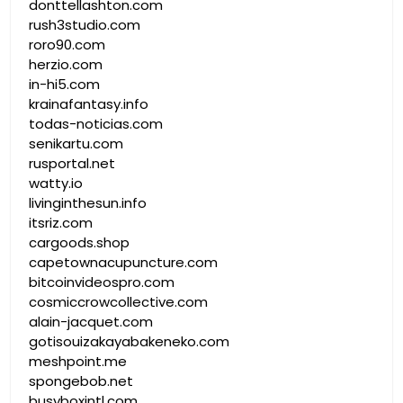
donttellashton.com
rush3studio.com
roro90.com
herzio.com
in-hi5.com
krainafantasy.info
todas-noticias.com
senikartu.com
rusportal.net
watty.io
livinginthesun.info
itsriz.com
cargoods.shop
capetownacupuncture.com
bitcoinvideospro.com
cosmiccrowcollective.com
alain-jacquet.com
gotisouizakayabakeneko.com
meshpoint.me
spongebob.net
busyboxintl.com