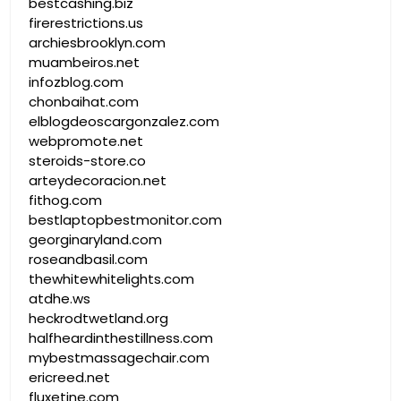
bestcashing.biz
firerestrictions.us
archiesbrooklyn.com
muambeiros.net
infozblog.com
chonbaihat.com
elblogdeoscargonzalez.com
webpromote.net
steroids-store.co
arteydecoracion.net
fithog.com
bestlaptopbestmonitor.com
georginaryland.com
roseandbasil.com
thewhitewhitelights.com
atdhe.ws
heckrodtwetland.org
halfheardinthestillness.com
mybestmassagechair.com
ericreed.net
fluxetine.com