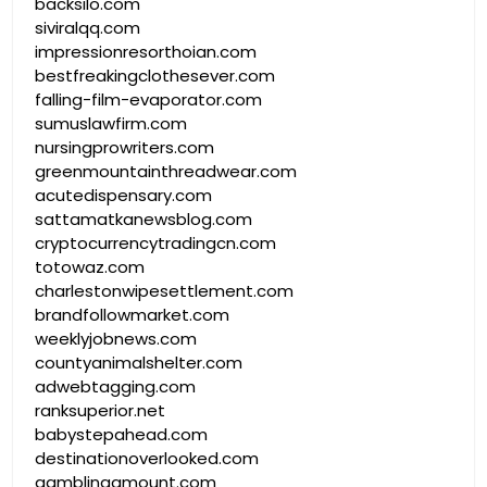
backsilo.com
siviralqq.com
impressionresorthoian.com
bestfreakingclothesever.com
falling-film-evaporator.com
sumuslawfirm.com
nursingprowriters.com
greenmountainthreadwear.com
acutedispensary.com
sattamatkanewsblog.com
cryptocurrencytradingcn.com
totowaz.com
charlestonwipesettlement.com
brandfollowmarket.com
weeklyjobnews.com
countyanimalshelter.com
adwebtagging.com
ranksuperior.net
babystepahead.com
destinationoverlooked.com
gamblingamount.com