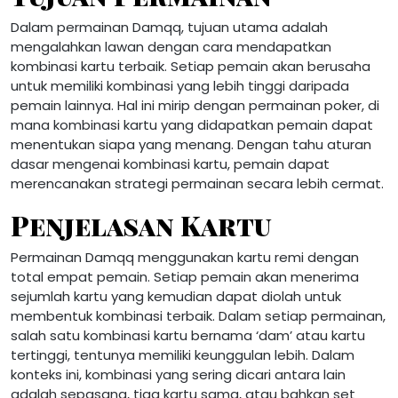
Dalam permainan Damqq, tujuan utama adalah
mengalahkan lawan dengan cara mendapatkan
kombinasi kartu terbaik. Setiap pemain akan berusaha
untuk memiliki kombinasi yang lebih tinggi daripada
pemain lainnya. Hal ini mirip dengan permainan poker, di
mana kombinasi kartu yang didapatkan pemain dapat
menentukan siapa yang menang. Dengan tahu aturan
dasar mengenai kombinasi kartu, pemain dapat
merencanakan strategi permainan secara lebih cermat.
Penjelasan Kartu
Permainan Damqq menggunakan kartu remi dengan
total empat pemain. Setiap pemain akan menerima
sejumlah kartu yang kemudian dapat diolah untuk
membentuk kombinasi terbaik. Dalam setiap permainan,
salah satu kombinasi kartu bernama ‘dam’ atau kartu
tertinggi, tentunya memiliki keunggulan lebih. Dalam
konteks ini, kombinasi yang sering dicari antara lain
adalah sepasang, tiga kartu sama, atau bahkan set