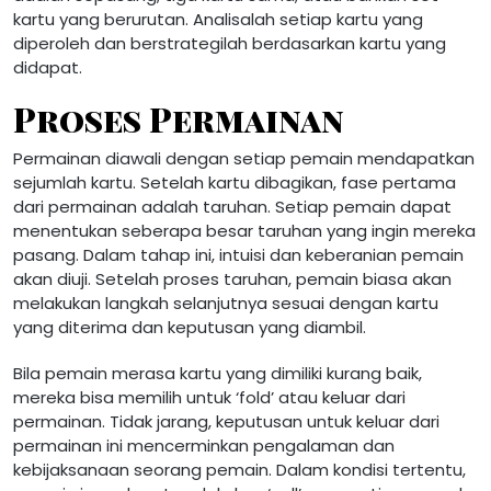
kartu yang berurutan. Analisalah setiap kartu yang
diperoleh dan berstrategilah berdasarkan kartu yang
didapat.
Proses Permainan
Permainan diawali dengan setiap pemain mendapatkan
sejumlah kartu. Setelah kartu dibagikan, fase pertama
dari permainan adalah taruhan. Setiap pemain dapat
menentukan seberapa besar taruhan yang ingin mereka
pasang. Dalam tahap ini, intuisi dan keberanian pemain
akan diuji. Setelah proses taruhan, pemain biasa akan
melakukan langkah selanjutnya sesuai dengan kartu
yang diterima dan keputusan yang diambil.
Bila pemain merasa kartu yang dimiliki kurang baik,
mereka bisa memilih untuk ‘fold’ atau keluar dari
permainan. Tidak jarang, keputusan untuk keluar dari
permainan ini mencerminkan pengalaman dan
kebijaksanaan seorang pemain. Dalam kondisi tertentu,