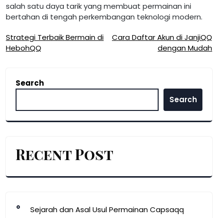
salah satu daya tarik yang membuat permainan ini
bertahan di tengah perkembangan teknologi modern.
Post
Strategi Terbaik Bermain di
Cara Daftar Akun di JanjiQQ
HebohQQ
dengan Mudah
navigation
Search
Search
Recent Post
Sejarah dan Asal Usul Permainan Capsaqq