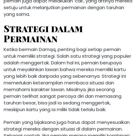
pemain juga dapat melakukan ‘call’, yang artinya mereka
setuju untuk melanjutkan permainan dengan taruhan
yang sama.
Strategi dalam
Permainan
Ketika bermain Damqq, penting bagi setiap pemain
untuk memiliki strategi. Salah satu strategi yang populer
adalah menggertak. Dalam hal ini, pemain berupaya
untuk meyakinkan lawan bahwa mereka memiliki kartu
yang lebih baik daripada yang sebenarnya. Strategi ini
memerlukan keterampilan membaca situasi dan
memahami karakter lawan. Misalnya, jika seorang
pemain terlihat sangat percaya diri dan memasang
taruhan besar, bisa jadi ia sedang menggertak,
meskipun kartu yang ia miliki tidak terlalu baik.
Pemain yang bijaksana juga harus dapat menyesuaikan
strategi mereka dengan situasi di dalam permainan.
Sebagai contoh, jika pemain merasa memiliki kombinasi