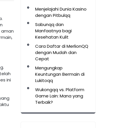
Menjelajahi Dunia Kasino
dengan Pitbulqq
a.
Sabunqq dan
an
Manfaatnya bagi
n aman
Kesehatan Kulit
rmain,
Cara Daftar di MerlionQQ
dengan Mudah dan
Cepat
g.
Mengungkap
telah
Keuntungan Bermain di
s ini
Lukitoqq
Wukongqq vs. Platform
Game Lain: Mana yang
 yang
Terbaik?
waktu