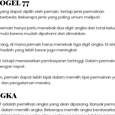
ogel 77
yang dapat dipilih oleh pemain. Setiap jenis permainan
erbeda. Beberapa jenis yang paling umum meliputi:
emain hanya perlu menebak dua digit angka dari total kelu
pemula karena mudah dipahami dan dimainkan.
ng, di mana pemain harus menebak tiga digit angka. Di sini
hadiah yang lebih besar juga meningkat.
ulit tetapi menawarkan pembayaran tertinggi. Dalam permaina
engan tepat.
 pemain dapat lebih bijak dalam memilih tipe permainan 
n dan pengalaman mereka.
ngka
 77 adalah pemilihan angka yang akan dipasang. Banyak pem
ri dalam memilih angka. Beberapa memilih angka berdasark