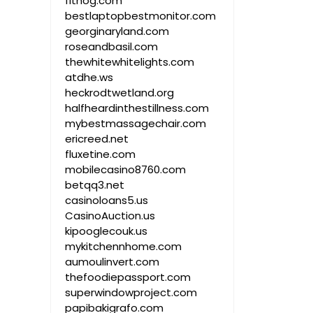
fithog.com
bestlaptopbestmonitor.com
georginaryland.com
roseandbasil.com
thewhitewhitelights.com
atdhe.ws
heckrodtwetland.org
halfheardinthestillness.com
mybestmassagechair.com
ericreed.net
fluxetine.com
mobilecasino8760.com
betqq3.net
casinoloans5.us
CasinoAuction.us
kipooglecouk.us
mykitchennhome.com
aumoulinvert.com
thefoodiepassport.com
superwindowproject.com
papibakigrafo.com