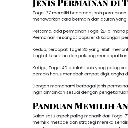
Jenis Permainan di T
Togel 77 memiliki beberapa jenis permainan 
menawarkan cara bermain dan aturan yang b
Pertama, ada permainan Togel 2D, di mana p
Permainan ini sangat populer di kalangan 
Kedua, terdapat Togel 3D yang lebih menanta
tingkat kesulitan dan peluang mendapatkan 
Ketiga, Togel 4D adalah jenis yang paling s
pemain harus menebak empat digit angka d
Dengan memahami berbagai jenis permainan,
ingin dimainkan sesuai dengan pengetahua
Panduan Memilih A
Salah satu aspek paling menarik dari Togel
memiliki metode dan strategi mereka sendi