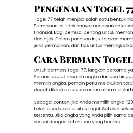
Pengenalan Togel 7
Togel 77 telah menjadi salah satu bentuk hi
Permainan ini tidak hanya menawarkan kes
finansial. Bagi pemula, penting untuk mem
dan bijak. Dalam panduan ini, kita akan me
jenis permainan, dan tips untuk meningkatk
Cara Bermain Togel 
Untuk bermain Togel 77, langkah pertama ya
Pemain dapat memilih angka dari dua hingga 
memilih angka, pemain perlu melakukan tar
dapat dilakukan secara online atau melalui b
Sebagai contoh, jika Anda memilih angka ‘1
telah disediakan di situs togel. Setelah sel
tertentu. Jika angka yang Anda pilih sama
sesuai dengan ketentuan yang berlaku.