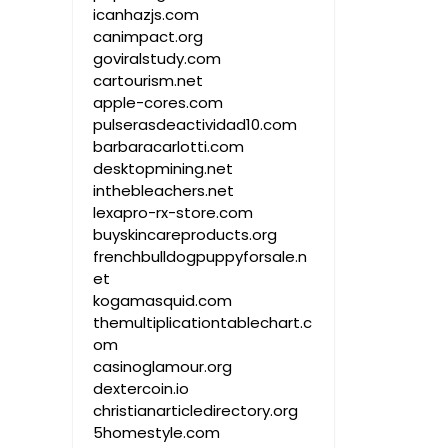
icanhazjs.com
canimpact.org
goviralstudy.com
cartourism.net
apple-cores.com
pulserasdeactividad10.com
barbaracarlotti.com
desktopmining.net
inthebleachers.net
lexapro-rx-store.com
buyskincareproducts.org
frenchbulldogpuppyforsale.n
et
kogamasquid.com
themultiplicationtablechart.c
om
casinoglamour.org
dextercoin.io
christianarticledirectory.org
5homestyle.com