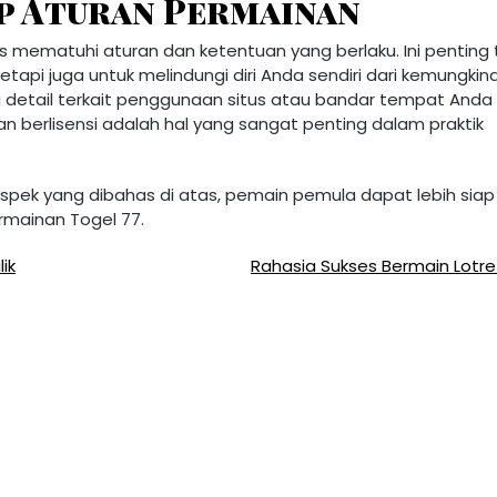
p Aturan Permainan
s mematuhi aturan dan ketentuan yang berlaku. Ini penting 
tapi juga untuk melindungi diri Anda sendiri dari kemungkin
detail terkait penggunaan situs atau bandar tempat Anda
n berlisensi adalah hal yang sangat penting dalam praktik
k yang dibahas di atas, pemain pemula dapat lebih siap
mainan Togel 77.
ik
Rahasia Sukses Bermain Lotre