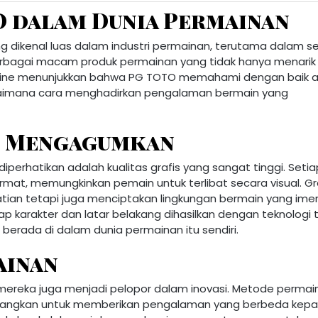
 dalam Dunia Permainan
 dikenal luas dalam industri permainan, terutama dalam se
rbagai macam produk permainan yang tidak hanya menarik 
 online menunjukkan bahwa PG TOTO memahami dengan baik 
gaimana cara menghadirkan pengalaman bermain yang
ng Mengagumkan
perhatikan adalah kualitas grafis yang sangat tinggi. Setia
mat, memungkinkan pemain untuk terlibat secara visual. Gr
tian tetapi juga menciptakan lingkungan bermain yang imers
p karakter dan latar belakang dihasilkan dengan teknologi t
rada di dalam dunia permainan itu sendiri.
ainan
 mereka juga menjadi pelopor dalam inovasi. Metode permai
mbangkan untuk memberikan pengalaman yang berbeda kep