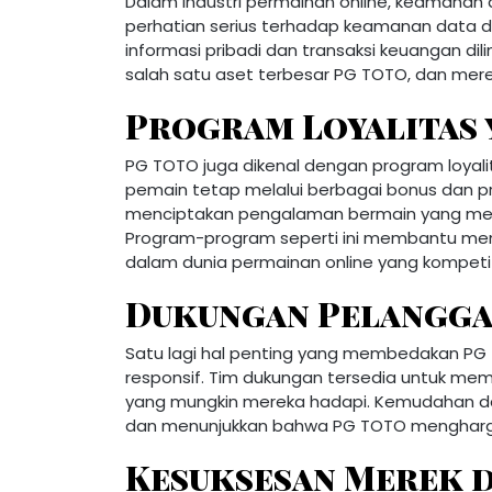
Dalam industri permainan online, keamanan 
perhatian serius terhadap keamanan data da
informasi pribadi dan transaksi keuangan d
salah satu aset terbesar PG TOTO, dan me
Program Loyalitas 
PG TOTO juga dikenal dengan program loya
pemain tetap melalui berbagai bonus dan pr
menciptakan pengalaman bermain yang meny
Program-program seperti ini membantu me
dalam dunia permainan online yang kompetit
Dukungan Pelangga
Satu lagi hal penting yang membedakan PG
responsif. Tim dukungan tersedia untuk m
yang mungkin mereka hadapi. Kemudahan d
dan menunjukkan bahwa PG TOTO mengharg
Kesuksesan Merek 