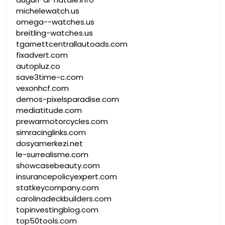
michelewatch.us
omega--watches.us
breitling-watches.us
tgarnettcentrallautoads.com
fixadvert.com
autopluz.co
save3time-c.com
vexonhcf.com
demos-pixelsparadise.com
mediatitude.com
prewarmotorcycles.com
simracinglinks.com
dosyamerkezi.net
le-surrealisme.com
showcasebeauty.com
insurancepolicyexpert.com
statkeycompany.com
carolinadeckbuilders.com
topinvestingblog.com
top50tools.com