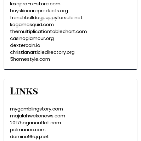
lexapro-rx-store.com
buyskincareproducts.org
frenchbulldogpuppyforsale.net
kogamasquid.com
themultiplicationtablechart.com
casinoglamour.org
dextercoin.io
christianarticledirectory.org
5homestyle.com
Links
mygamblingstory.com
majalahwekonews.com
2017hoganoutlet.com
pelmanec.com
domino99qq.net