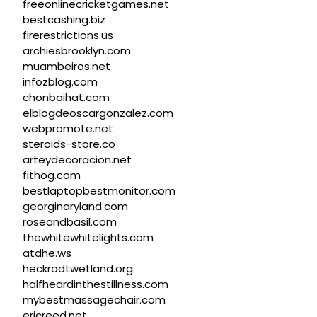
freeonlinecricketgames.net
bestcashing.biz
firerestrictions.us
archiesbrooklyn.com
muambeiros.net
infozblog.com
chonbaihat.com
elblogdeoscargonzalez.com
webpromote.net
steroids-store.co
arteydecoracion.net
fithog.com
bestlaptopbestmonitor.com
georginaryland.com
roseandbasil.com
thewhitewhitelights.com
atdhe.ws
heckrodtwetland.org
halfheardinthestillness.com
mybestmassagechair.com
ericreed.net