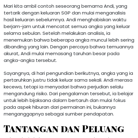
Mari kita ambil contoh seseorang bernama Andi, yang
tertarik dengan keluaran SGP dan mulai menganalisis
hasil keluaran sebelumnya. Andi menghabiskan waktu
berjam-jam untuk mencatat semua angka yang keluar
selama sebulan. Setelah melakukan analisis, ia
menemukan bahwa beberapa angka muncul lebih sering
dibanding yang lain. Dengan percaya bahwa temuannya
akurat, Andi mulai memasang taruhan besar pada
angka-angka tersebut.
Sayangnya, di hari pengundian berikutnya, angka yang ia
pertaruhkan justru tidak keluar sama sekali. Andi merasa
kecewa, tetapi ia menyadari bahwa perjudian selalu
mengandung risiko. Dari pengalaman tersebut, ia belajar
untuk lebih bijaksana dalam bertaruh dan mulai fokus
pada aspek hiburan dari permainan ini, bukannya
menganggapnya sebagai sumber pendapatan.
Tantangan dan Peluang