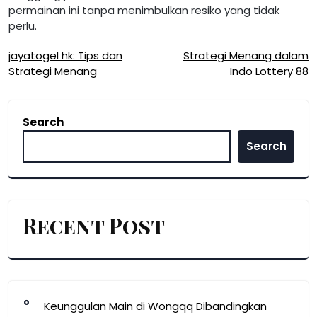
permainan ini tanpa menimbulkan resiko yang tidak
perlu.
Post
jayatogel hk: Tips dan
Strategi Menang dalam
Strategi Menang
Indo Lottery 88
navigation
Search
Search
Recent Post
Keunggulan Main di Wongqq Dibandingkan