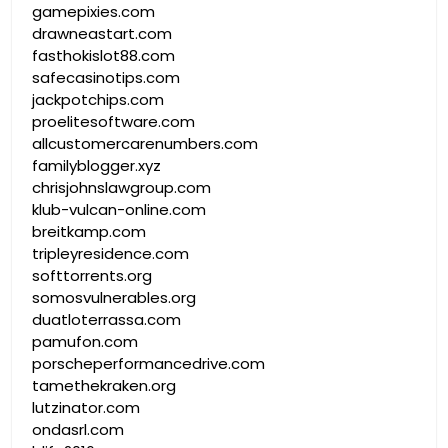
gamepixies.com
drawneastart.com
fasthokislot88.com
safecasinotips.com
jackpotchips.com
proelitesoftware.com
allcustomercarenumbers.com
familyblogger.xyz
chrisjohnslawgroup.com
klub-vulcan-online.com
breitkamp.com
tripleyresidence.com
softtorrents.org
somosvulnerables.org
duatloterrassa.com
pamufon.com
porscheperformancedrive.com
tamethekraken.org
lutzinator.com
ondasrl.com