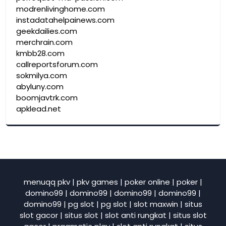
modrenlivinghome.com
instadatahelpainews.com
geekdailies.com
merchrain.com
kmbb28.com
callreportsforum.com
sokmilya.com
abyluny.com
boomjavtrk.com
apklead.net
menuqq pkv
|
pkv games
|
poker online
|
poker
|
domino99
|
domino99
|
domino99
|
domino99
|
domino99
|
pg slot
|
pg slot
|
slot maxwin
|
situs
slot gacor
|
situs slot
|
slot anti rungkat
|
situs slot