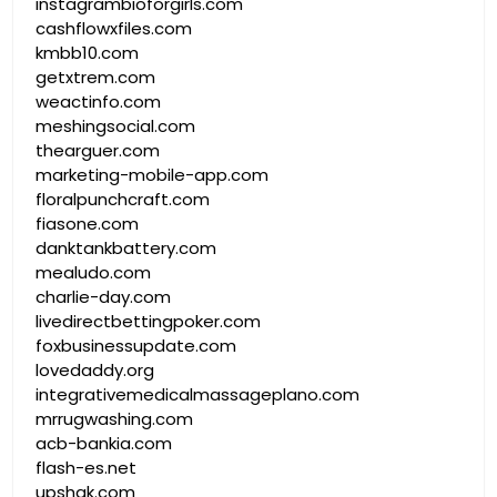
instagrambioforgirls.com
cashflowxfiles.com
kmbb10.com
getxtrem.com
weactinfo.com
meshingsocial.com
thearguer.com
marketing-mobile-app.com
floralpunchcraft.com
fiasone.com
danktankbattery.com
mealudo.com
charlie-day.com
livedirectbettingpoker.com
foxbusinessupdate.com
lovedaddy.org
integrativemedicalmassageplano.com
mrrugwashing.com
acb-bankia.com
flash-es.net
upshak.com