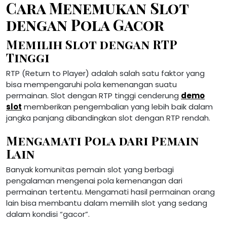
Cara Menemukan Slot
dengan Pola Gacor
Memilih Slot dengan RTP
Tinggi
RTP (Return to Player) adalah salah satu faktor yang
bisa mempengaruhi pola kemenangan suatu
permainan. Slot dengan RTP tinggi cenderung
demo
slot
memberikan pengembalian yang lebih baik dalam
jangka panjang dibandingkan slot dengan RTP rendah.
Mengamati Pola dari Pemain
Lain
Banyak komunitas pemain slot yang berbagi
pengalaman mengenai pola kemenangan dari
permainan tertentu. Mengamati hasil permainan orang
lain bisa membantu dalam memilih slot yang sedang
dalam kondisi “gacor”.