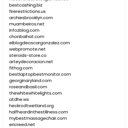
bestcashing.biz
firerestrictions.us
archiesbrooklyn.com
muambeiros.net
infozblog.com
chonbaihat.com
elblogdeoscargonzalez.com
webpromote.net
steroids-store.co
arteydecoracion.net
fithog.com
bestlaptopbestmonitor.com
georginaryland.com
roseandbasil.com
thewhitewhitelights.com
atdhe.ws
heckrodtwetland.org
halfheardinthestillness.com
mybestmassagechair.com
ericreed.net