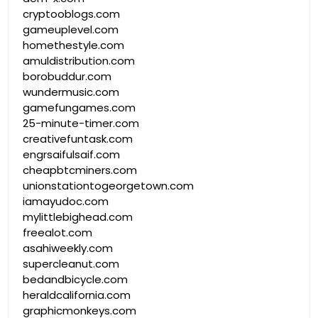
cryptooblogs.com
gameuplevel.com
homethestyle.com
amuldistribution.com
borobuddur.com
wundermusic.com
gamefungames.com
25-minute-timer.com
creativefuntask.com
engrsaifulsaif.com
cheapbtcminers.com
unionstationtogeorgetown.com
iamayudoc.com
mylittlebighead.com
freealot.com
asahiweekly.com
supercleanut.com
bedandbicycle.com
heraldcalifornia.com
graphicmonkeys.com