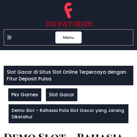
Skip
to
content
Menu
Slot Gacor di Situs Slot Online Terpercaya dengan
Fitur Deposit Pulsa
Pkv Games
Slot Gacor
Demo Slot – Rahasia Pola Slot Gacor yang Jarang
Diketahui
Demo Slot – Rahasia