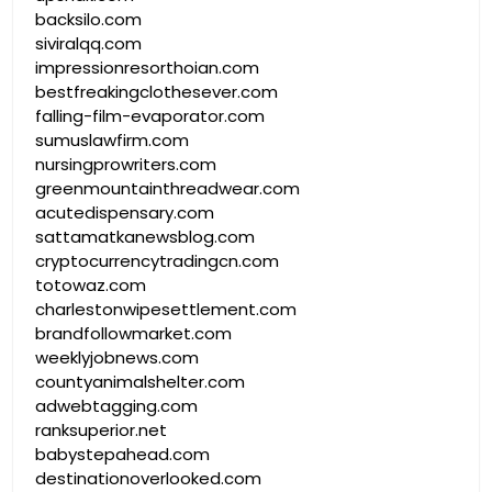
backsilo.com
siviralqq.com
impressionresorthoian.com
bestfreakingclothesever.com
falling-film-evaporator.com
sumuslawfirm.com
nursingprowriters.com
greenmountainthreadwear.com
acutedispensary.com
sattamatkanewsblog.com
cryptocurrencytradingcn.com
totowaz.com
charlestonwipesettlement.com
brandfollowmarket.com
weeklyjobnews.com
countyanimalshelter.com
adwebtagging.com
ranksuperior.net
babystepahead.com
destinationoverlooked.com