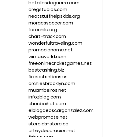
batallasdeguerra.com
dregstudios.com
neatstuffhelpskids.org
moraessoccer.com
forochile.org
chart-track.com
wonderfultraveling.com
promocioname.net
wimaxworld.com
freeonlinecricketgames.net
bestcashing.biz
firerestrictions.us
archiesbrooklyn.com
muambeiros.net
infozblog.com
chonbaihat.com
elblogdeoscargonzalez.com
webpromote.net
steroids-store.co
arteydecoracion.net