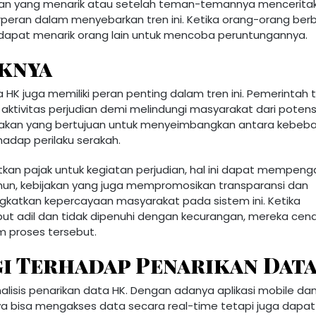
arikan yang menarik atau setelah teman-temannya mencerita
rperan dalam menyebarkan tren ini. Ketika orang-orang ber
 dapat menarik orang lain untuk mencoba peruntungannya.
knya
a HK juga memiliki peran penting dalam tren ini. Pemerintah 
ivitas perjudian demi melindungi masyarakat dari potensi 
ijakan yang bertujuan untuk menyeimbangkan antara kebeb
hadap perilaku serakah.
an pajak untuk kegiatan perjudian, hal ini dapat mempeng
mun, kebijakan yang juga mempromosikan transparansi dan
gkatkan kepercayaan masyarakat pada sistem ini. Ketika
t adil dan tidak dipenuhi dengan kecurangan, mereka cen
m proses tersebut.
i Terhadap Penarikan Dat
nalisis penarikan data HK. Dengan adanya aplikasi mobile da
nya bisa mengakses data secara real-time tetapi juga dapat