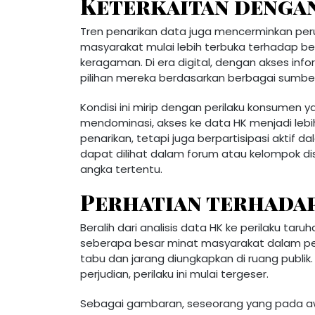
Keterkaitan dengan
Tren penarikan data juga mencerminkan perub
masyarakat mulai lebih terbuka terhadap be
keragaman. Di era digital, dengan akses inf
pilihan mereka berdasarkan berbagai sumbe
Kondisi ini mirip dengan perilaku konsumen 
mendominasi, akses ke data HK menjadi lebi
penarikan, tetapi juga berpartisipasi akti
dapat dilihat dalam forum atau kelompok d
angka tertentu.
Perhatian terhadap
Beralih dari analisis data HK ke perilaku t
seberapa besar minat masyarakat dalam perj
tabu dan jarang diungkapkan di ruang publ
perjudian, perilaku ini mulai tergeser.
Sebagai gambaran, seseorang yang pada awaln