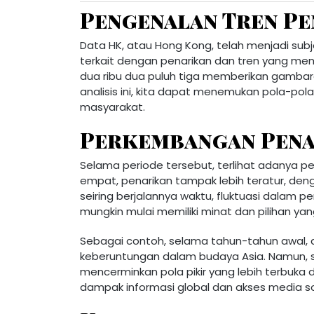
Pengenalan Tren Pe
Data HK, atau Hong Kong, telah menjadi sub
terkait dengan penarikan dan tren yang meng
dua ribu dua puluh tiga memberikan gambaran
analisis ini, kita dapat menemukan pola-po
masyarakat.
Perkembangan Pena
Selama periode tersebut, terlihat adanya pe
empat, penarikan tampak lebih teratur, denga
seiring berjalannya waktu, fluktuasi dalam p
mungkin mulai memiliki minat dan pilihan ya
Sebagai contoh, selama tahun-tahun awal, an
keberuntungan dalam budaya Asia. Namun, sei
mencerminkan pola pikir yang lebih terbuka 
dampak informasi global dan akses media s