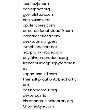
icanhazjs.com
canimpact.org
goviralstudy.com
cartourism.net
apple-cores.com
pulserasdeactividad10.com
barbaracarlotti.com
desktopmining.net
inthebleachers.net
lexapro-rx-store.com
buyskincareproducts.org
frenchbulldogpuppyforsale.n
et
kogamasquid.com
themultiplicationtablechart.c
om
casinoglamour.org
dextercoin.io
christianarticledirectory.org
5homestyle.com