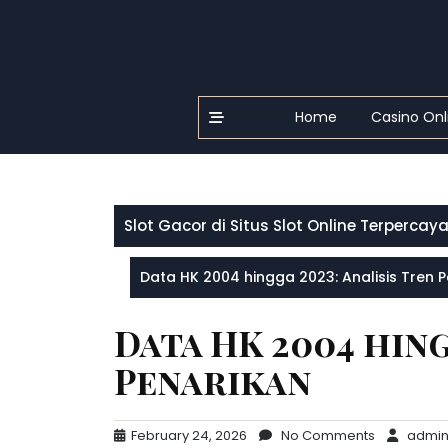
Skip
to
content
Home
Casino Onl
Slot Gacor di Situs Slot Online Terpercay
Data HK 2004 hingga 2023: Analisis Tren 
Data HK 2004 hing
Penarikan
February 24, 2026
No Comments
admin