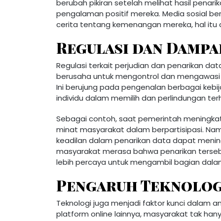
berubah pikiran setelah melihat hasil pen
pengalaman positif mereka. Media sosial be
cerita tentang kemenangan mereka, hal itu
Regulasi dan Dampa
Regulasi terkait perjudian dan penarikan dat
berusaha untuk mengontrol dan mengawasi akt
Ini berujung pada pengenalan berbagai keb
individu dalam memilih dan perlindungan ter
Sebagai contoh, saat pemerintah meningkatk
minat masyarakat dalam berpartisipasi. Na
keadilan dalam penarikan data dapat menin
masyarakat merasa bahwa penarikan tersebu
lebih percaya untuk mengambil bagian dala
Pengaruh Teknolog
Teknologi juga menjadi faktor kunci dalam a
platform online lainnya, masyarakat tak ha