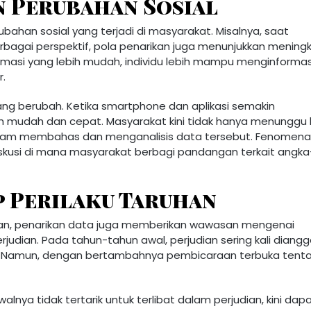
 Perubahan Sosial
ahan sosial yang terjadi di masyarakat. Misalnya, saat
rbagai perspektif, pola penarikan juga menunjukkan mening
ormasi yang lebih mudah, individu lebih mampu menginforma
r.
yang berubah. Ketika smartphone dan aplikasi semakin
h mudah dan cepat. Masyarakat kini tidak hanya menunggu h
f dalam membahas dan menganalisis data tersebut. Fenomena 
iskusi di mana masyarakat berbagi pandangan terkait angka
 Perilaku Taruhan
aruhan, penarikan data juga memberikan wawasan mengenai
udian. Pada tahun-tahun awal, perjudian sering kali diang
ik. Namun, dengan bertambahnya pembicaraan terbuka tent
ya tidak tertarik untuk terlibat dalam perjudian, kini dap