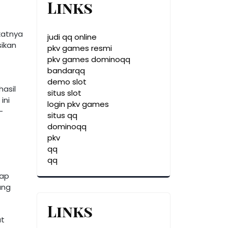
Links
katnya
judi qq online
sikan
pkv games resmi
pkv games dominoqq
bandarqq
demo slot
asil
situs slot
ini
login pkv games
-
situs qq
dominoqq
pkv
qq
qq
gap
ang
Links
at