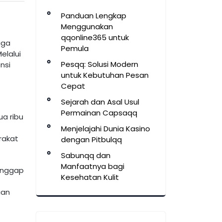
Panduan Lengkap
Menggunakan
qqonline365 untuk
gga
Pemula
elalui
Pesqq: Solusi Modern
nsi
untuk Kebutuhan Pesan
Cepat
Sejarah dan Asal Usul
Permainan Capsaqq
ua ribu
Menjelajahi Dunia Kasino
rakat
dengan Pitbulqq
Sabunqq dan
Manfaatnya bagi
ianggap
Kesehatan Kulit
gan