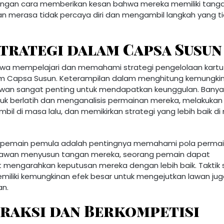
engan cara memberikan kesan bahwa mereka memiliki tang
awan merasa tidak percaya diri dan mengambil langkah yang t
trategi dalam Capsa Susun
wa mempelajari dan memahami strategi pengelolaan kartu
lam Capsa Susun. Keterampilan dalam menghitung kemungki
awan sangat penting untuk mendapatkan keunggulan. Banya
k berlatih dan menganalisis permainan mereka, melakukan
bil di masa lalu, dan memikirkan strategi yang lebih baik d
leh pemain pemula adalah pentingnya memahami pola perma
lawan menyusun tangan mereka, seorang pemain dapat
engarahkan keputusan mereka dengan lebih baik. Taktik s
liki kemungkinan efek besar untuk mengejutkan lawan jug
an.
raksi dan Berkompetisi