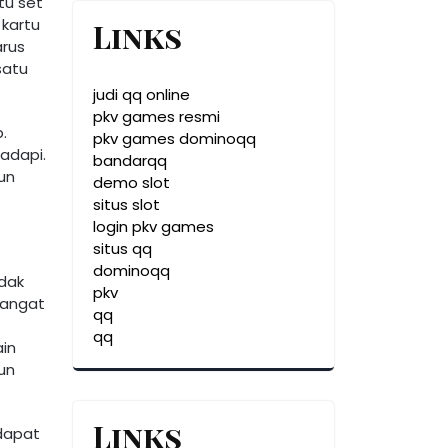
tu set
 kartu
Links
arus
satu
judi qq online
pkv games resmi
.
pkv games dominoqq
adapi.
bandarqq
un
demo slot
situs slot
login pkv games
situs qq
dominoqq
idak
pkv
sangat
qq
qq
in
un
Links
dapat