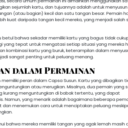
asi, secara umum permainan ini dimainkan menggunakan sa
gikan sejumlah kartu, dan tujuannya adalah untuk menyusun
angan (atau bagian) kecil dan satu tangan besar. Pemain h
h kuat daripada tangan kecil mereka, yang menjadi salah 
 betul bahwa sekadar memiliki kartu yang bagus tidak cukup
yang tepat untuk mengatasi setiap situasi yang mereka h
an kombinasi kartu yang buruk, keterampilan dalam menyus
njadi sangat penting untuk peluang menang.
an dalam Permainan
 memiliki peran dalam Capsa Susun. Kartu yang dibagikan t
enguntungkan atau merugikan. Misalnya, dua pemain yang 
g kurang menguntungkan di babak tertentu, yang dapat
is. Namun, yang menarik adalah bagaimana beberapa pema
ut dan menemukan cara untuk menciptakan peluang meskip
ngkan.
ui bahwa mereka memiliki tangan yang agak lemah masih 