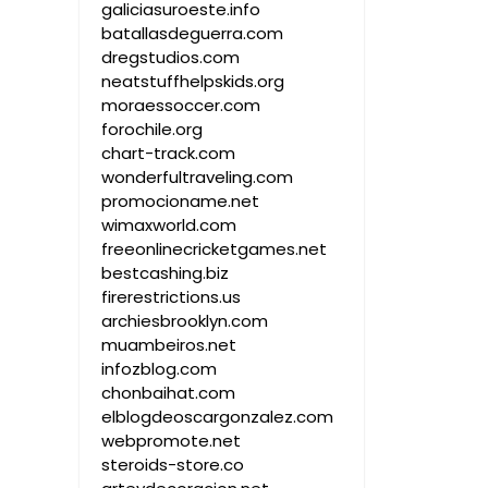
galiciasuroeste.info
batallasdeguerra.com
dregstudios.com
neatstuffhelpskids.org
moraessoccer.com
forochile.org
chart-track.com
wonderfultraveling.com
promocioname.net
wimaxworld.com
freeonlinecricketgames.net
bestcashing.biz
firerestrictions.us
archiesbrooklyn.com
muambeiros.net
infozblog.com
chonbaihat.com
elblogdeoscargonzalez.com
webpromote.net
steroids-store.co