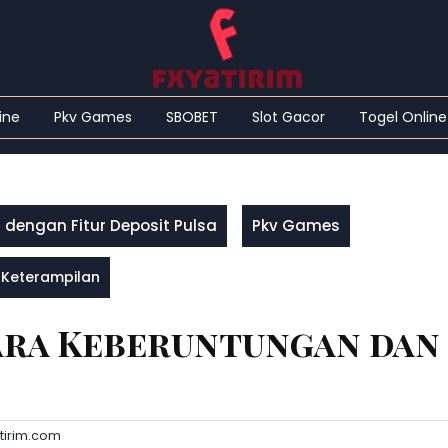
ine
Pkv Games
SBOBET
Slot Gacor
Togel Online
a dengan Fitur Deposit Pulsa
Pkv Games
 Keterampilan
tara Keberuntungan dan
tirim.com