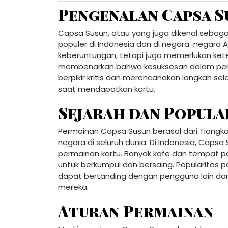
Pengenalan Capsa S
Capsa Susun, atau yang juga dikenal sebaga
populer di Indonesia dan di negara-negara A
keberuntungan, tetapi juga memerlukan ket
membenarkan bahwa kesuksesan dalam perm
berpikir kritis dan merencanakan langkah 
saat mendapatkan kartu.
Sejarah dan Popula
Permainan Capsa Susun berasal dari Tiongkok
negara di seluruh dunia. Di Indonesia, Ca
permainan kartu. Banyak kafe dan tempat 
untuk berkumpul dan bersaing. Popularitas p
dapat bertanding dengan pengguna lain da
mereka.
Aturan Permainan