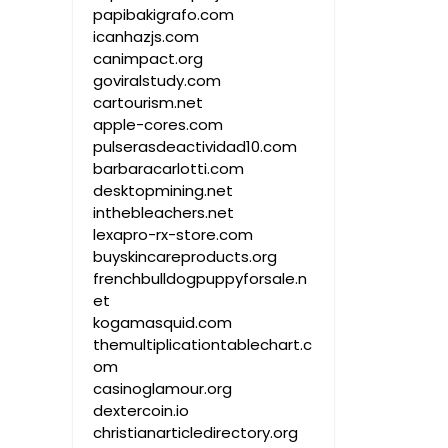
papibakigrafo.com
icanhazjs.com
canimpact.org
goviralstudy.com
cartourism.net
apple-cores.com
pulserasdeactividad10.com
barbaracarlotti.com
desktopmining.net
inthebleachers.net
lexapro-rx-store.com
buyskincareproducts.org
frenchbulldogpuppyforsale.n
et
kogamasquid.com
themultiplicationtablechart.c
om
casinoglamour.org
dextercoin.io
christianarticledirectory.org