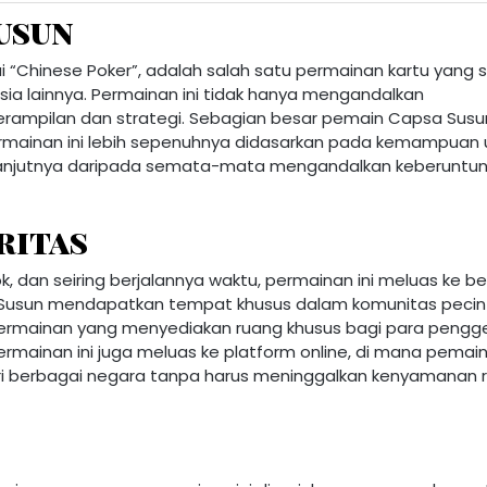
usun
i “Chinese Poker”, adalah salah satu permainan kartu yang 
sia lainnya. Permainan ini tidak hanya mengandalkan
erampilan dan strategi. Sebagian besar pemain Capsa Susu
ainan ini lebih sepenuhnya didasarkan pada kemampuan 
selanjutnya daripada semata-mata mengandalkan keberuntu
ritas
, dan seiring berjalannya waktu, permainan ini meluas ke b
psa Susun mendapatkan tempat khusus dalam komunitas peci
permainan yang menyediakan ruang khusus bagi para peng
ermainan ini juga meluas ke platform online, di mana pemai
ri berbagai negara tanpa harus meninggalkan kenyamanan