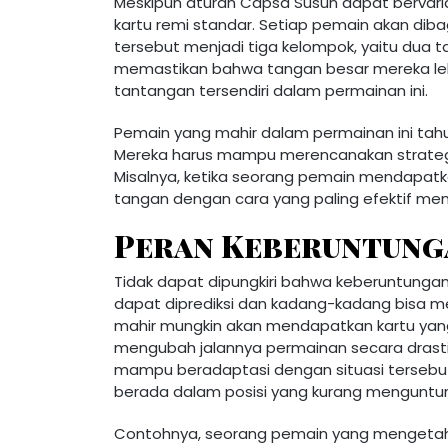
Meskipun aturan Capsa Susun dapat bervari
kartu remi standar. Setiap pemain akan diba
tersebut menjadi tiga kelompok, yaitu dua t
memastikan bahwa tangan besar mereka lebi
tantangan tersendiri dalam permainan ini.
Pemain yang mahir dalam permainan ini tahu
Mereka harus mampu merencanakan strategi 
Misalnya, ketika seorang pemain mendapatk
tangan dengan cara yang paling efektif me
Peran Keberuntung
Tidak dapat dipungkiri bahwa keberuntungan
dapat diprediksi dan kadang-kadang bisa m
mahir mungkin akan mendapatkan kartu yan
mengubah jalannya permainan secara drast
mampu beradaptasi dengan situasi terseb
berada dalam posisi yang kurang menguntu
Contohnya, seorang pemain yang mengetah