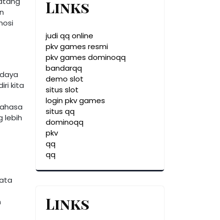
datang
Links
n
mosi
judi qq online
pkv games resmi
pkv games dominoqq
bandarqq
udaya
demo slot
ri kita
situs slot
login pkv games
bahasa
situs qq
 lebih
dominoqq
pkv
qq
qq
kata
Links
n