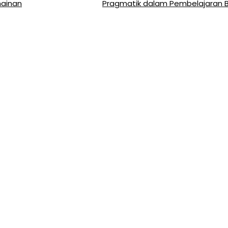
mainan
Pragmatik dalam Pembelajaran 