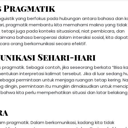
s Pragmatik
inguistik yang berfokus pada hubungan antara bahasa dan k
ari, pragmatik membantu kita memahami makna yang tidak
tetapi juga pada konteks situasional, niat pembicara, dan
imana bahasa beroperasi dalam interaksi sosial, kita dapat
ra orang berkomunikasi secara efektif.
unikasi Sehari-hari
s pragmatik. Sebagai contoh, jika seseorang berkata “Bisa 
ntukan interpretasi kalimat tersebut. Jika di luar sedang hu
ebagai permintaan untuk menjaga ruangan tetap kering. N
yang dingin, permintaan itu mungkin dimaksudkan untuk menci
 bahwa kita perlu memperhatikan situasi dan latar belakang
ra
m pragmatik. Dalam berkomunikasi, kadang kita tidak