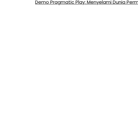
Post
Demo Pragmatic Play: Menyelami Dunia Per
navigation