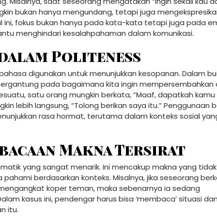
. Misalnya, saat seseorang mengatakan “Ingin sekali kau 
ngkin bukan hanya mengundang, tetapi juga mengekspresika
 ini, fokus bukan hanya pada kata-kata tetapi juga pada e
bantu menghindari kesalahpahaman dalam komunikasi.
 dalam Politeness
 bahasa digunakan untuk menunjukkan kesopanan. Dalam b
 bergantung pada bagaimana kita ingin mempersembahkan di
sesuatu, satu orang mungkin berkata, “Maaf, dapatkah kamu
in lebih langsung, “Tolong berikan saya itu.” Penggunaan 
enunjukkan rasa hormat, terutama dalam konteks sosial yang
bacaan Makna Tersirat
ragmatik yang sangat menarik. Ini mencakup makna yang tidak
ita pahami berdasarkan konteks. Misalnya, jika seseorang ber
mengangkat koper teman, maka sebenarnya ia sedang
lam kasus ini, pendengar harus bisa ‘membaca’ situasi da
 itu.