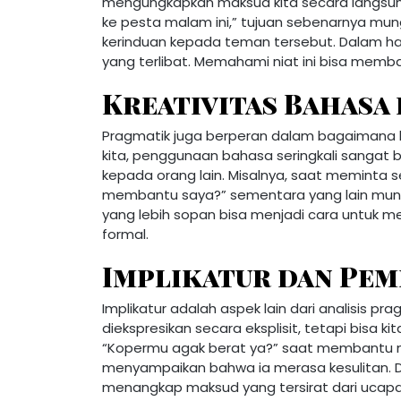
mengungkapkan maksud kita secara langsung
ke pesta malam ini,” tujuan sebenarnya mu
kerinduan kepada teman tersebut. Dalam hal
yang terlibat. Memahami niat ini bisa mem
Kreativitas Bahasa
Pragmatik juga berperan dalam bagaimana
kita, penggunaan bahasa seringkali sangat
kepada orang lain. Misalnya, saat meminta 
membantu saya?” sementara yang lain mungk
yang lebih sopan bisa menjadi cara untuk m
formal.
Implikatur dan Pem
Implikatur adalah aspek lain dari analisis p
diekspresikan secara eksplisit, tetapi bisa k
“Kopermu agak berat ya?” saat membantu 
menyampaikan bahwa ia merasa kesulitan. Da
menangkap maksud yang tersirat dari ucapan