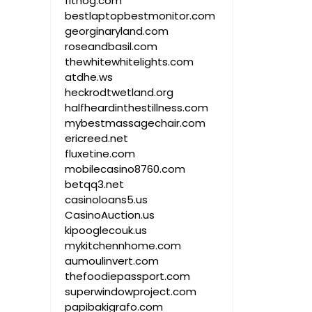
fithog.com
bestlaptopbestmonitor.com
georginaryland.com
roseandbasil.com
thewhitewhitelights.com
atdhe.ws
heckrodtwetland.org
halfheardinthestillness.com
mybestmassagechair.com
ericreed.net
fluxetine.com
mobilecasino8760.com
betqq3.net
casinoloans5.us
CasinoAuction.us
kipooglecouk.us
mykitchennhome.com
aumoulinvert.com
thefoodiepassport.com
superwindowproject.com
papibakigrafo.com